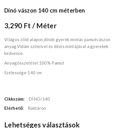
Dínó vászon 140 cm méterben
3,290 Ft
/ Méter
Világos zöld alapon,dínók gyerek mintás pamutvászon
anyag.Vidám színeivel és dínós mintájával a gyerekek
kedvence.
Anyagösszetétel:100% Pamut
Szélessége:140 cm
Cikkszám:
DÍNÓ/140
Elérhető:
Raktáron
Lehetséges választások