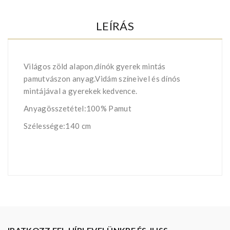
LEÍRÁS
Világos zöld alapon,dínók gyerek mintás
pamutvászon anyag.Vidám színeivel és dínós
mintájával a gyerekek kedvence.
Anyagösszetétel:100% Pamut
Szélessége:140 cm