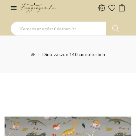
Dínó vászon 140 cm méterben