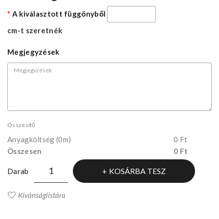
A kiválasztott függönyből
cm-t szeretnék
Megjegyzések
Összesítő
Anyagköltség
(0m)
0 Ft
Összesen
0 Ft
KOSÁRBA TESZ
Darab
Kívánságlistára