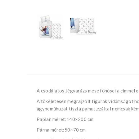
A csodálatos Jégvarázs mese főhősei a címmel e
A tökéletesen megrajzolt figurák vidámságot ho
ágyneműhuzat tiszta pamut,ezáltal nemcsak kény
Paplan méret:140×200 cm
Párna méret:50×70 cm