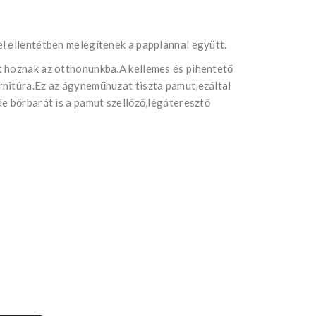
l ellentétben melegítenek a papplannal együtt.
t hoznak az otthonunkba.A kellemes és pihentető
nitúra.Ez az ágyneműhuzat tiszta pamut,ezáltal
e bőrbarát is a pamut szellőző,légáteresztő