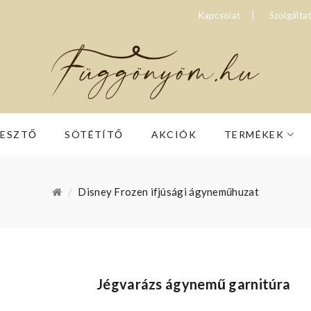
Kapcsolat
Szolgálta
RESZTŐ
SÖTÉTÍTŐ
AKCIÓK
TERMÉKEK
Disney Frozen ifjúsági ágyneműhuzat
Jégvarázs ágynemű garnitúra