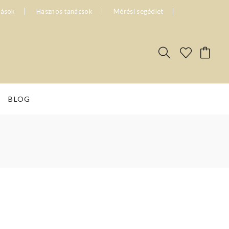
tások
Hasznos tanácsok
Mérési segédlet
BLOG