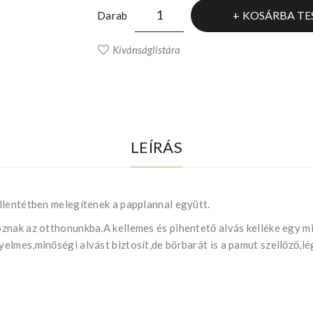
KOSÁRBA TE
Darab
Kívánságlistára
LEÍRÁS
llentétben melegítenek a papplannal együtt.
znak az otthonunkba.A kellemes és pihentető alvás kelléke egy 
elmes,minőségi alvást biztosít,de bőrbarát is a pamut szellőző,