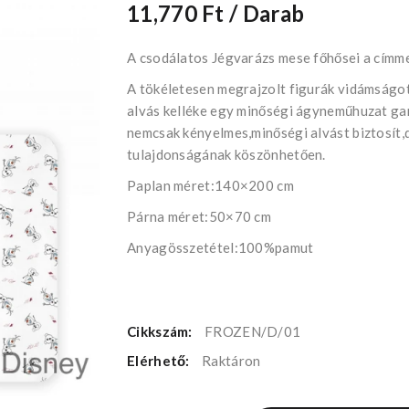
11,770 Ft
/ Darab
A csodálatos Jégvarázs mese főhősei a címme
A tökéletesen megrajzolt figurák vidámságo
alvás kelléke egy minőségi ágyneműhuzat gar
nemcsak kényelmes,minőségi alvást biztosít,d
tulajdonságának köszönhetően.
Paplan méret:140×200 cm
Párna méret:50×70 cm
Anyagösszetétel:100%pamut
Cikkszám:
FROZEN/D/01
Elérhető:
Raktáron