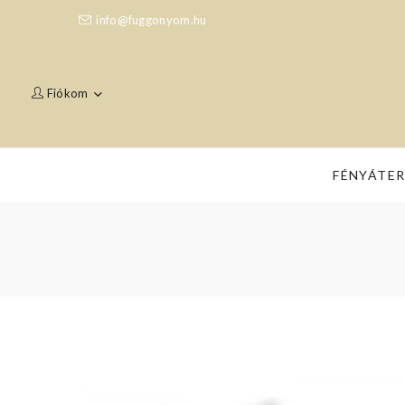
info@fuggonyom.hu
Fiókom
FÉNYÁTE