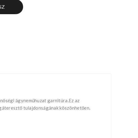
SZ
minőségi ágyneműhuzat garnitúra.Ez az
légáteresztő tulajdonságának köszönhetően.