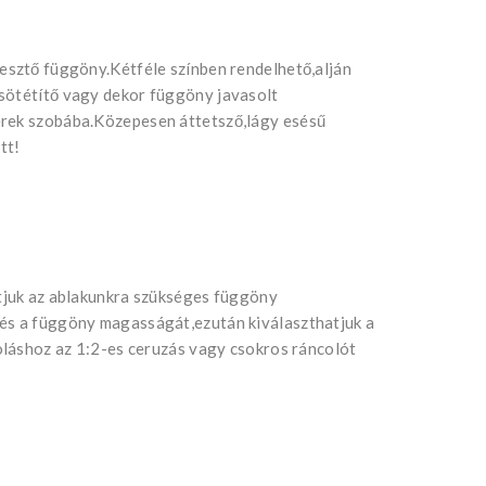
resztő függöny.Kétféle színben rendelhető,alján
sötétítő vagy dekor függöny javasolt
erek szobába.Közepesen áttetsző,lágy esésű
tt!
atjuk az ablakunkra szükséges függöny
 és a függöny magasságát,ezután kiválaszthatjuk a
coláshoz az 1:2-es ceruzás vagy csokros ráncolót