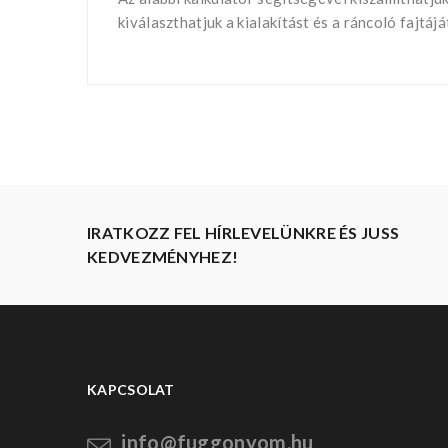
kiválaszthatjuk a kialakítást és a ráncoló fajtá
IRATKOZZ FEL HÍRLEVELÜNKRE ÉS JUSS
KEDVEZMÉNYHEZ!
KAPCSOLAT
info@fuggonyom.hu