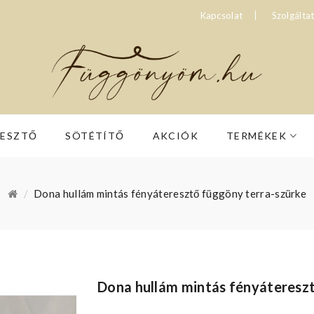
Kapcsolat
Szolgálta
RESZTŐ
SÖTÉTÍTŐ
AKCIÓK
TERMÉKEK
Dona hullám mintás fényáteresztő függöny terra-szürke
Dona hullám mintás fényáteresz