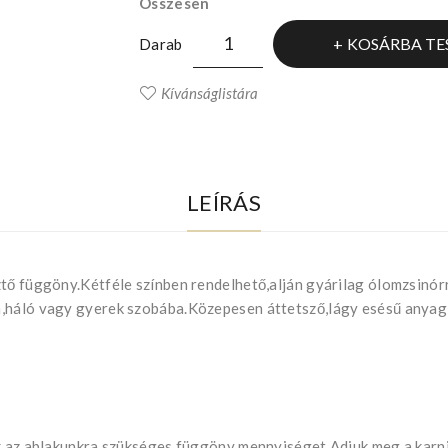
Összesen
KOSÁRBA TE
Darab
Kívánságlistára
LEÍRÁS
ztő függöny.Kétféle színben rendelhető,alján gyárilag ólomzsinór
a,háló vagy gyerek szobába.Közepesen áttetsző,lágy esésű anyag
uk az ablakunkra szükséges függöny mennyiséget.Adjuk meg a kar