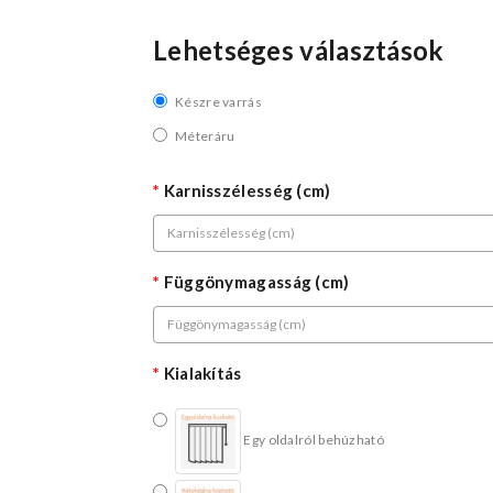
Lehetséges választások
Készre varrás
Méteráru
Karnisszélesség (cm)
Függönymagasság (cm)
Kialakítás
Egy oldalról behúzható