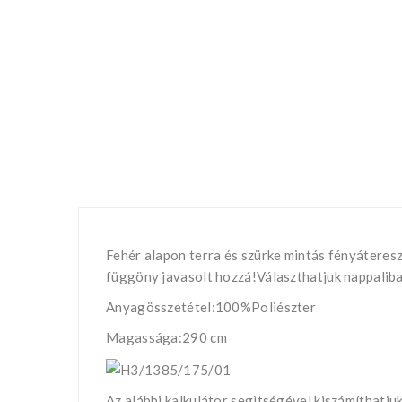
Fehér alapon terra és szürke mintás fényáteres
függöny javasolt hozzá!Választhatjuk nappalib
Anyagösszetétel:100%Poliészter
Magassága:290 cm
Az alábbi kalkulátor segìtségével kiszámíthatj