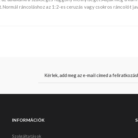
ját.Normál ráncoláshoz az 1:2-es ceruzás vagy csokros ráncolót ja
INFORMÁCIÓK
S
Szolgáltatások