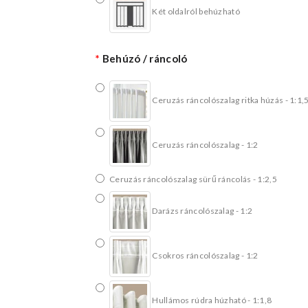
Két oldalról behúzható
Behúzó / ráncoló
Ceruzás ráncolószalag ritka húzás - 1:1,
Ceruzás ráncolószalag - 1:2
Ceruzás ráncolószalag sürű ráncolás - 1:2,5
Darázs ráncolószalag - 1:2
Csokros ráncolószalag - 1:2
Hullámos rúdra húzható - 1:1,8