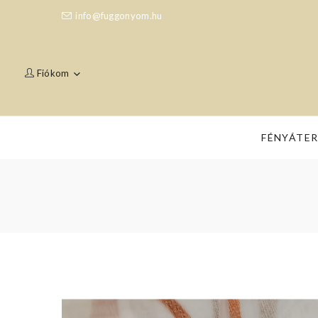
info@fuggonyom.hu
Fiókom
FÉNYÁTE