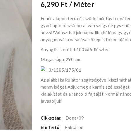
6,290 Ft
/ Méter
Fehér alapon terra és szürke mintás fényáte
gyárilag ólomzsinórral van szegve.Egyszínű 
hozzá!Választhatjuk nappaliba,háló vagy gy
anyag,mosása,vasalása közepes fokon ajánlo
Anyagösszetétel:100%Poliészter
Magassága:290 cm
Az alábbi kalkulátor segìtségével kiszámíth
mennyiséget.Adjuk meg a karnis szélességét
kialakítást és a ráncoló fajtáját.Normál rán
javasoljuk!
Cikkszám:
Dona/09
Elérhető:
Raktáron