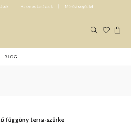
tások
Hasznos tanácsok
Mérési segédlet
BLOG
tő függöny terra-szürke