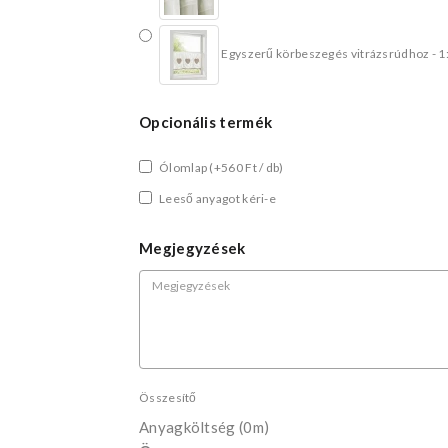
Egyszerű körbeszegés vitrázsrúdhoz - 1
Opcionális termék
Ólomlap
(+560 Ft / db)
Leeső anyagot kéri-e
Megjegyzések
Összesítő
Anyagköltség
(0m)