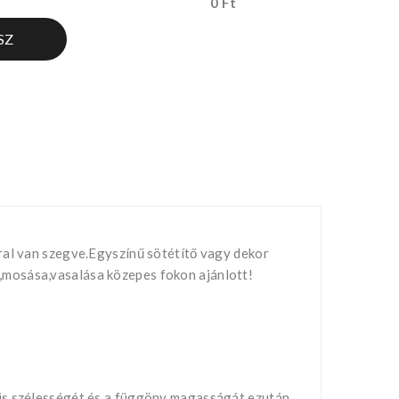
0 Ft
SZ
ral van szegve.Egyszínű sötétítő vagy dekor
,mosása,vasalása közepes fokon ajánlott!
nis szélességét és a függöny magasságát,ezután