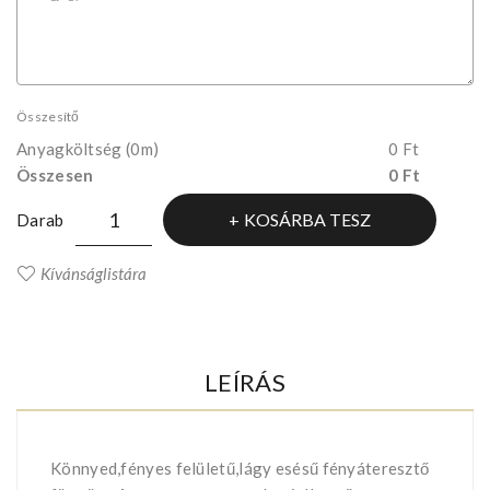
Összesítő
Anyagköltség
(0m)
0 Ft
Összesen
0 Ft
KOSÁRBA TESZ
Darab
Kívánságlistára
LEÍRÁS
Könnyed,fényes felületű,lágy esésű fényáteresztő