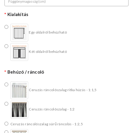
Kialakítás
Egy oldalról behúzható
Két oldalról behúzható
Behúzó / ráncoló
Ceruzás ráncolószalag ritka húzás - 1:1,5
Ceruzás ráncolószalag - 1:2
Ceruzás ráncolószalag sürű ráncolás - 1:2,5