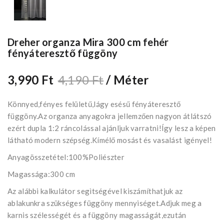
Dreher organza Mira 300 cm fehér
fényáteresztő függöny
3,990 Ft
4,190 Ft
/ Méter
Könnyed,fényes felületű,lágy esésű fényáteresztő
függöny.Az organza anyagokra jellemzően nagyon átlátszó
ezért dupla 1:2 ráncolással ajánljuk varratni!Így lesz a képen
látható modern szépség.Kímélő mosást és vasalást igényel!
Anyagösszetétel:100%Poliészter
Magassága:300 cm
Az alábbi kalkulátor segìtségével kiszámíthatjuk az
ablakunkra szükséges függöny mennyiséget.Adjuk meg a
karnis szélességét és a függöny magasságát,ezután