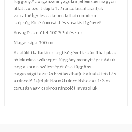
függöny.Az organza anyagokra jellemzően nagyon
átlátszó ezért dupla 1:2 ráncolással ajánljuk
varratni!Így lesz a képen látható modern
szépség.Kímélő mosást és vasalást igényel!
Anyagösszetétel:100%Poliészter
Magassága:300 cm
Az alábbi kalkulátor segìtségével kiszámíthatjuk az
ablakunkra szükséges függöny mennyiséget.Adjuk
meg a karnis szélességét és a függöny
magasságát,ezután kiválaszthatjuk a kialakítást és
a ráncoló fajtáját.Normál ráncoláshoz az 1:2-es
ceruzás vagy csokros ráncolót javasoljuk!