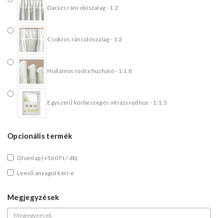
Darázs ráncolószalag - 1:2
Csokros ráncolószalag - 1:2
Hullámos rúdra húzható - 1:1,8
Egyszerű körbeszegés vitrázsrúdhoz - 1:1,5
Opcionális termék
Ólomlap
(+560 Ft / db)
Leeső anyagot kéri-e
Megjegyzések