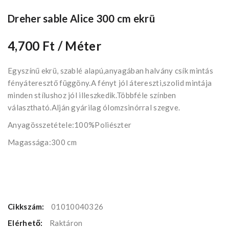
Dreher sable Alice 300 cm ekrü
4,700 Ft
/ Méter
Egyszínű ekrü, szablé alapú,anyagában halvány csík mintás
fényáteresztő függöny.A fényt jól átereszti,szolid mintája
minden stílushoz jól illeszkedik.Többféle színben
választható.Alján gyárilag ólomzsinórral szegve.
Anyagösszetétele:100%Poliészter
Magassága:300 cm
Cikkszám:
01010040326
Elérhető:
Raktáron