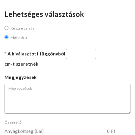
Lehetséges választások
Készre varrás
Méteráru
A kiválasztott függönyből
cm-t szeretnék
Megjegyzések
Összesítő
Anyagköltség
(0m)
0 Ft