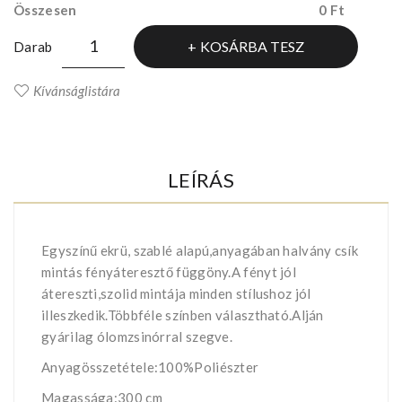
Összesen
0 Ft
KOSÁRBA TESZ
Darab
Kívánságlistára
LEÍRÁS
Egyszínű ekrü, szablé alapú,anyagában halvány csík
mintás fényáteresztő függöny.A fényt jól
átereszti,szolid mintája minden stílushoz jól
illeszkedik.Többféle színben választható.Alján
gyárilag ólomzsinórral szegve.
Anyagösszetétele:100%Poliészter
Magassága:300 cm