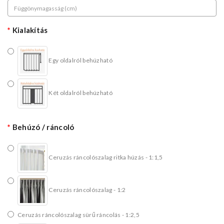
Kialakítás
Egy oldalról behúzható
Két oldalról behúzható
Behúzó / ráncoló
Ceruzás ráncolószalag ritka húzás - 1:1,5
Ceruzás ráncolószalag - 1:2
Ceruzás ráncolószalag sürű ráncolás - 1:2,5