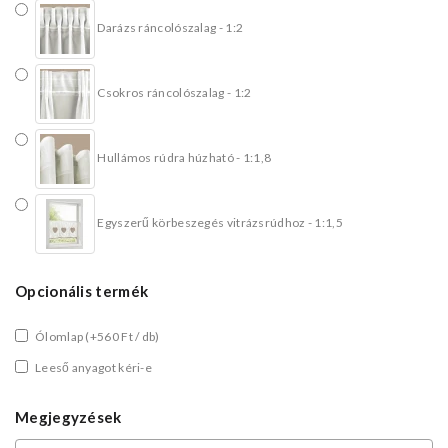
Darázs ráncolószalag - 1:2
Csokros ráncolószalag - 1:2
Hullámos rúdra húzható - 1:1,8
Egyszerű körbeszegés vitrázsrúdhoz - 1:1,5
Opcionális termék
Ólomlap
(+560 Ft / db)
Leeső anyagot kéri-e
Megjegyzések