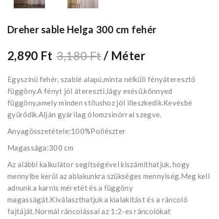
Dreher sable Helga 300 cm fehér
2,890 Ft
3,180 Ft
/ Méter
Egyszínű fehér, szablé alapú,minta nélküli fényáteresztő
függöny.A fényt jól átereszti,lágy esésű,könnyed
függöny,amely minden stílushoz jól illeszkedik.Kevésbé
gyűrődik.Alján gyárilag ólomzsinórral szegve.
Anyagösszetétele:100%Poliészter
Magassága:300 cm
Az alábbi kalkulátor segítségével kiszámíthatjuk, hogy
mennyibe kerül az ablakunkra szükséges mennyiség.Meg kell
adnunk a karnis méretét és a függöny
magasságát.Kiválaszthatjuk a kialakítást és a ráncoló
fajtáját.Normál ráncolással az 1:2-es ráncolókat