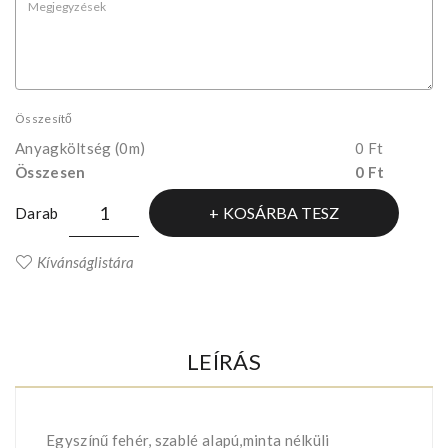
Összesítő
Anyagköltség
(0m)
0 Ft
Összesen
0 Ft
KOSÁRBA TESZ
Darab
Kívánságlistára
LEÍRÁS
Egyszínű fehér, szablé alapú,minta nélküli