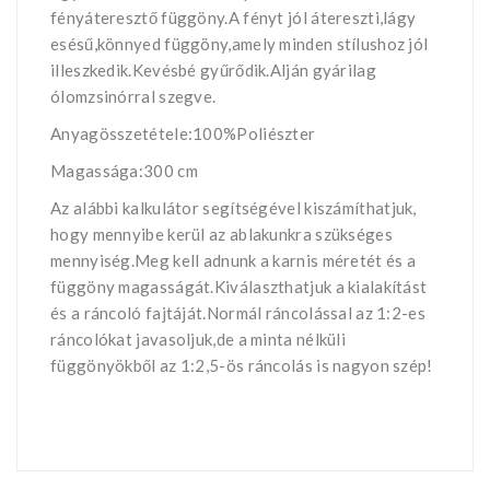
fényáteresztő függöny.A fényt jól átereszti,lágy
esésű,könnyed függöny,amely minden stílushoz jól
illeszkedik.Kevésbé gyűrődik.Alján gyárilag
ólomzsinórral szegve.
Anyagösszetétele:100%Poliészter
Magassága:300 cm
Az alábbi kalkulátor segítségével kiszámíthatjuk,
hogy mennyibe kerül az ablakunkra szükséges
mennyiség.Meg kell adnunk a karnis méretét és a
függöny magasságát.Kiválaszthatjuk a kialakítást
és a ráncoló fajtáját.Normál ráncolással az 1:2-es
ráncolókat javasoljuk,de a minta nélküli
függönyökből az 1:2,5-ös ráncolás is nagyon szép!