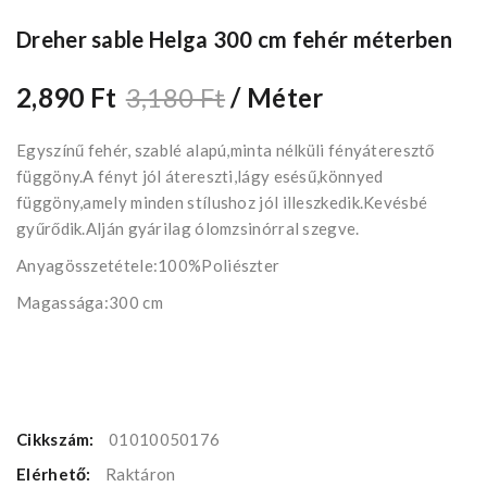
Dreher sable Helga 300 cm fehér méterben
2,890 Ft
3,180 Ft
/ Méter
Egyszínű fehér, szablé alapú,minta nélküli fényáteresztő
függöny.A fényt jól átereszti,lágy esésű,könnyed
függöny,amely minden stílushoz jól illeszkedik.Kevésbé
gyűrődik.Alján gyárilag ólomzsinórral szegve.
Anyagösszetétele:100%Poliészter
Magassága:300 cm
Cikkszám:
01010050176
Elérhető:
Raktáron