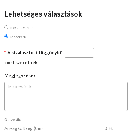
Lehetséges választások
Készre varrás
Méteráru
A kiválasztott függönyből
cm-t szeretnék
Megjegyzések
Összesítő
Anyagköltség
(0m)
0 Ft