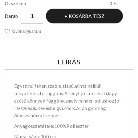
Összesen
0 Ft
KOSÁRBA TESZ
Darab
Kívánságlistára
LEÍRÁS
Egyszínű fehér, szablé alapú,minta nélküli
fényáteresztő függöny.A fényt jól átereszti,lágy
esésű,könnyed függöny,amely minden stílushoz jól
illeszkedik.Kevésbé gyűrődik.Alján gyárilag
ólomzsinórral szegve.
Anyagösszetétele:100%Poliészter
Magassága:300 cm