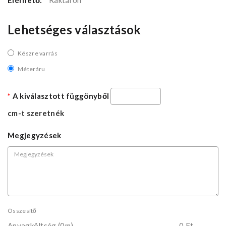
Elérhető:
Raktáron
Lehetséges választások
Készre varrás
Méteráru
A kiválasztott függönyből
cm-t szeretnék
Megjegyzések
Összesítő
Anyagköltség
(0m)
0 Ft