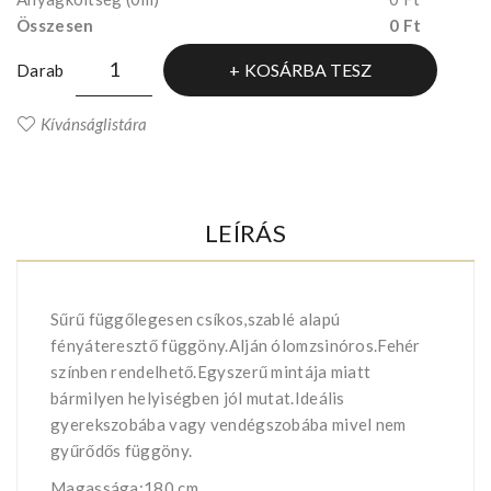
Összesen
0 Ft
KOSÁRBA TESZ
Darab
Kívánságlistára
LEÍRÁS
Sűrű függőlegesen csíkos,szablé alapú
fényáteresztő függöny.Alján ólomzsinóros.Fehér
színben rendelhető.Egyszerű mintája miatt
bármilyen helyiségben jól mutat.Ideális
gyerekszobába vagy vendégszobába mivel nem
gyűrődős függöny.
Magassága:180 cm