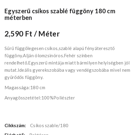
Egyszerű csíkos szablé függöny 180 cm
méterben
2,590 Ft
/ Méter
Sűrű függőlegesen csíkos,szablé alapú fényáteresztő
függöny.Alján ólomzsinóros.Fehér színben
rendelhető.Egyszerű mintája miatt bármilyen helyiségben jól
mutat.Ideális gyerekszobába vagy vendégszobába mivel nem
gyűrődős függöny.
Magassága:180 cm
Anyagösszetétel:100%Poliészter
Cikkszám:
Csíkos szable/180