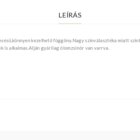
LEÍRÁS
ésű,könnyen kezelhető függöny.Nagy színválasztéka miatt szinte
 is alkalmas.Alján gyárilag ólomzsinór van varrva.