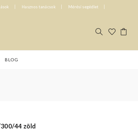
tások
Hasznos tanácsok
Mérési segédlet
BLOG
/300/44 zöld