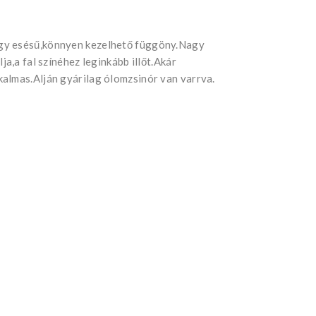
gy esésű,könnyen kezelhető függöny.Nagy
ja,a fal színéhez leginkább illőt.Akár
almas.Alján gyárilag ólomzsinór van varrva.