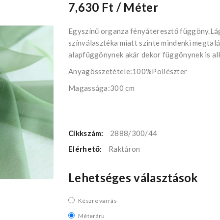
7,630 Ft
/ Méter
Egyszínű organza fényáteresztő függöny.Lá
színválasztéka miatt szinte mindenki megtalál
alapfüggönynek akár dekor függönynek is alk
Anyagösszetétele:100%Poliészter
Magassága:300 cm
Cikkszám:
2888/300/44
Elérhető:
Raktáron
Lehetséges választások
Készre varrás
Méteráru