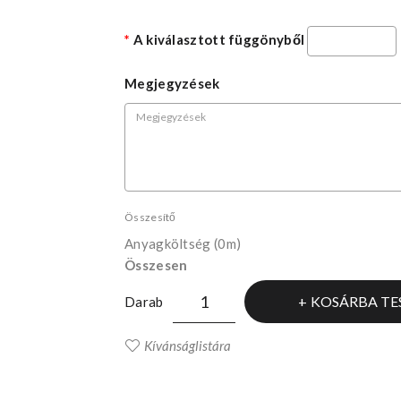
A kiválasztott függönyből
Megjegyzések
Összesítő
Anyagköltség
(0m)
Összesen
KOSÁRBA TE
Darab
Kívánságlistára