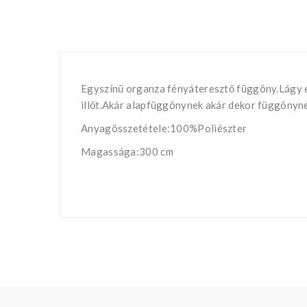
Egyszínű organza fényáteresztő függöny.Lágy es
illőt.Akár alapfüggönynek akár dekor függönynek
Anyagösszetétele:100%Poliészter
Magassága:300 cm