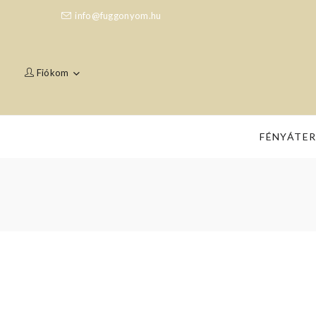
info@fuggonyom.hu
Fiókom
FÉNYÁTE