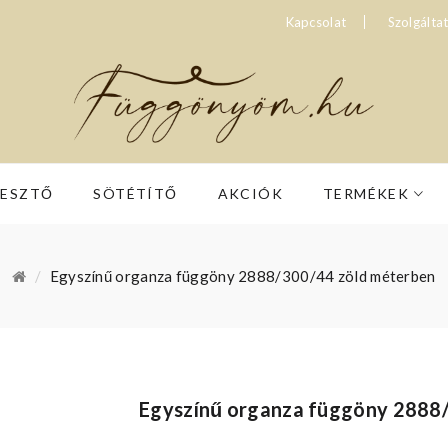
Kapcsolat
Szolgálta
RESZTŐ
SÖTÉTÍTŐ
AKCIÓK
TERMÉKEK
Egyszínű organza függöny 2888/300/44 zöld méterben
Egyszínű organza függöny 2888