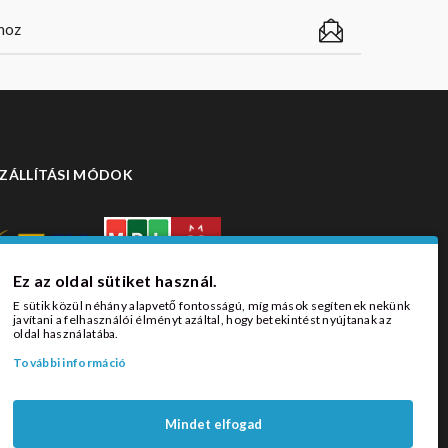
ZÁLLÍTÁSI MÓDOK
Ez az oldal sütiket használ.
E sütik közül néhány alapvető fontosságú, míg mások segítenek nekünk
javítani a felhasználói élményt azáltal, hogy betekintést nyújtanak az
oldal használatába.
További információ
Mindet elfogad