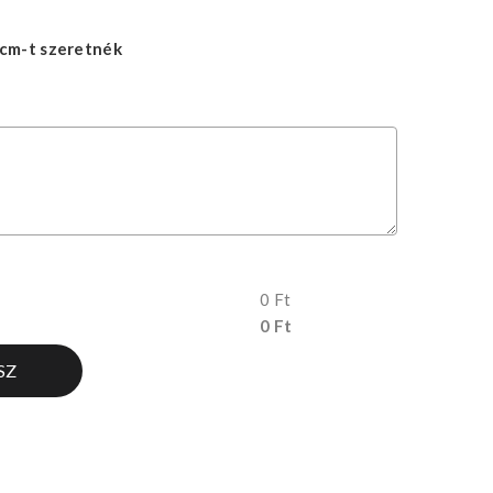
cm-t szeretnék
0 Ft
0 Ft
SZ