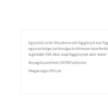
Egyszínű voile fényáteresztő függöny.A mai füg
egyszerűsége,tartóssága és könnyen kezelhetősé
leginkább illőt.Akár alapfüggönynek akár dekor 
Anyagösszetétele:100%Poliészter
Magassága:290 cm