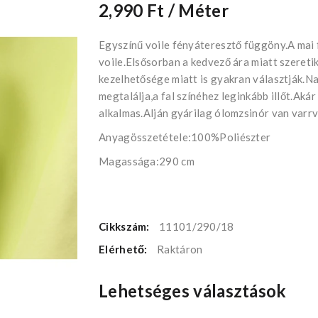
2,990 Ft
/ Méter
Egyszínű voile fényáteresztő függöny.A mai
voile.Elsősorban a kedvező ára miatt szeret
kezelhetősége miatt is gyakran választják.N
megtalálja,a fal színéhez leginkább illőt.Ak
alkalmas.Alján gyárilag ólomzsinór van varrv
Anyagösszetétele:100%Poliészter
Magassága:290 cm
Cikkszám:
11101/290/18
Elérhető:
Raktáron
Lehetséges választások