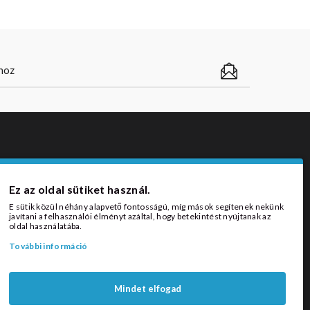
ZÁLLÍTÁSI MÓDOK
Ez az oldal sütiket használ.
E sütik közül néhány alapvető fontosságú, míg mások segítenek nekünk
javítani a felhasználói élményt azáltal, hogy betekintést nyújtanak az
oldal használatába.
További információ
Mindet elfogad