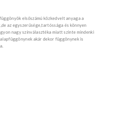
 függönyök elsőszámú közkedvelt anyaga a
ik,de az egyszerűsége,tartóssága és könnyen
agyon nagy színválasztéka miatt szinte mindenki
ár alapfüggönynek akár dekor függönynek is
a.