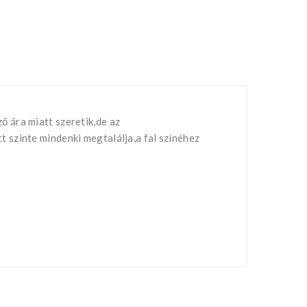
 ára miatt szeretik,de az
 szinte mindenki megtalálja,a fal színéhez