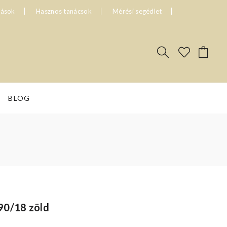
tások
Hasznos tanácsok
Mérési segédlet
BLOG
90/18 zöld