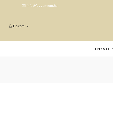
info@fuggonyom.hu
Fiókom
FÉNYÁTE