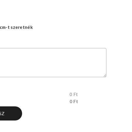
cm-t szeretnék
0 Ft
0 Ft
SZ