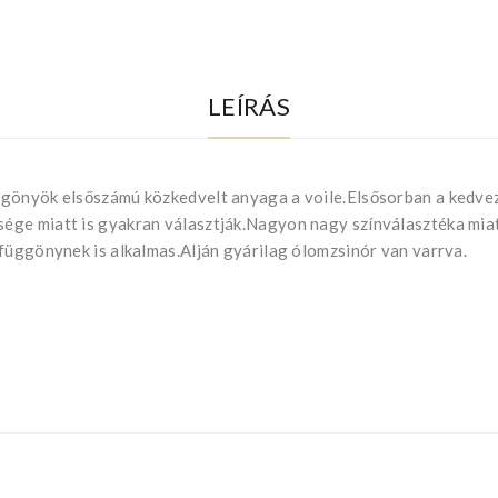
LEÍRÁS
gönyök elsőszámú közkedvelt anyaga a voile.Elsősorban a kedvező
ge miatt is gyakran választják.Nagyon nagy színválasztéka miatt
függönynek is alkalmas.Alján gyárilag ólomzsinór van varrva.