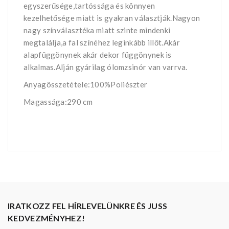
egyszerűsége,tartóssága és könnyen
kezelhetősége miatt is gyakran választják.Nagyon
nagy színválasztéka miatt szinte mindenki
megtalálja,a fal színéhez leginkább illőt.Akár
alapfüggönynek akár dekor függönynek is
alkalmas.Alján gyárilag ólomzsinór van varrva.
Anyagösszetétele:100%Poliészter
Magassága:290 cm
IRATKOZZ FEL HÍRLEVELÜNKRE ÉS JUSS
KEDVEZMÉNYHEZ!