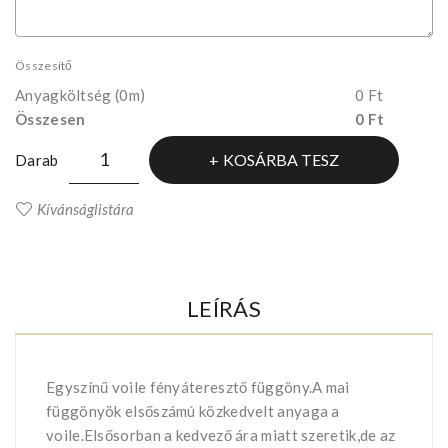
Összesítő
Anyagköltség
(0m)
0 Ft
Összesen
0 Ft
KOSÁRBA TESZ
Darab
Kívánságlistára
LEÍRÁS
Egyszínű voile fényáteresztő függöny.A mai
függönyök elsőszámú közkedvelt anyaga a
voile.Elsősorban a kedvező ára miatt szeretik,de az