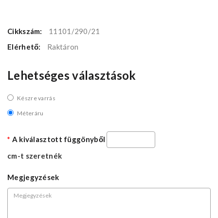
Cikkszám:
11101/290/21
Elérhető:
Raktáron
Lehetséges választások
Készre varrás
Méteráru
A kiválasztott függönyből
cm-t szeretnék
Megjegyzések