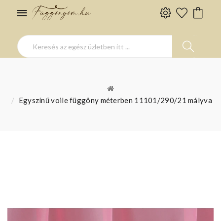
Egyszínű voile függöny méterben 11101/290/21 mályva