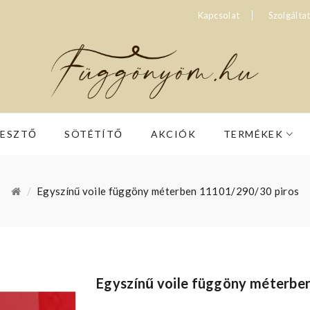
Kapcsolat
Szolgálta
RESZTŐ
SÖTÉTÍTŐ
AKCIÓK
TERMÉKEK
Egyszínű voile függöny méterben 11101/290/30 piros
Egyszínű voile függöny méterbe