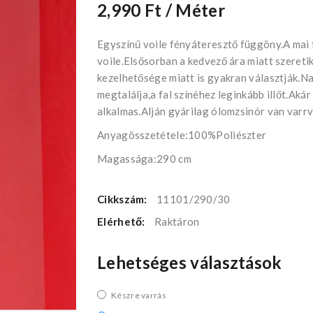
2,990 Ft
/ Méter
Egyszínű voile fényáteresztő függöny.A mai
voile.Elsősorban a kedvező ára miatt szeret
kezelhetősége miatt is gyakran választják.N
megtalálja,a fal színéhez leginkább illőt.Ak
alkalmas.Alján gyárilag ólomzsinór van varrv
Anyagösszetétele:100%Poliészter
Magassága:290 cm
Cikkszám:
11101/290/30
Elérhető:
Raktáron
Lehetséges választások
Készre varrás