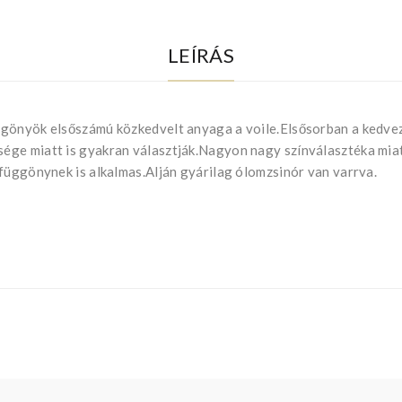
LEÍRÁS
gönyök elsőszámú közkedvelt anyaga a voile.Elsősorban a kedvező
ge miatt is gyakran választják.Nagyon nagy színválasztéka miatt
függönynek is alkalmas.Alján gyárilag ólomzsinór van varrva.