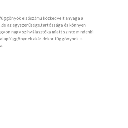
 függönyök elsőszámú közkedvelt anyaga a
ik,de az egyszerűsége,tartóssága és könnyen
agyon nagy színválasztéka miatt szinte mindenki
ár alapfüggönynek akár dekor függönynek is
a.