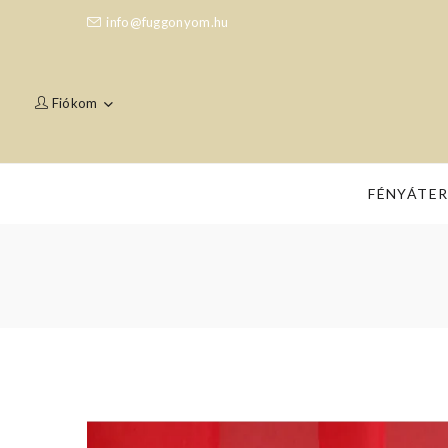
info@fuggonyom.hu
Fiókom
FÉNYÁTE