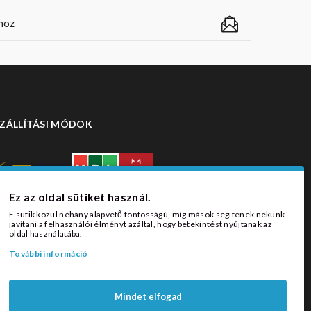
ZÁLLÍTÁSI MÓDOK
Ez az oldal sütiket használ.
E sütik közül néhány alapvető fontosságú, míg mások segítenek nekünk
javítani a felhasználói élményt azáltal, hogy betekintést nyújtanak az
oldal használatába.
További információ
Mindet elfogad