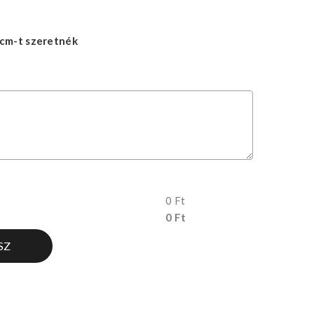
cm-t szeretnék
0 Ft
0 Ft
SZ