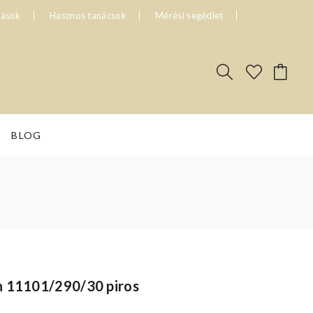
tások
Hasznos tanácsok
Mérési segédlet
BLOG
n 11101/290/30 piros