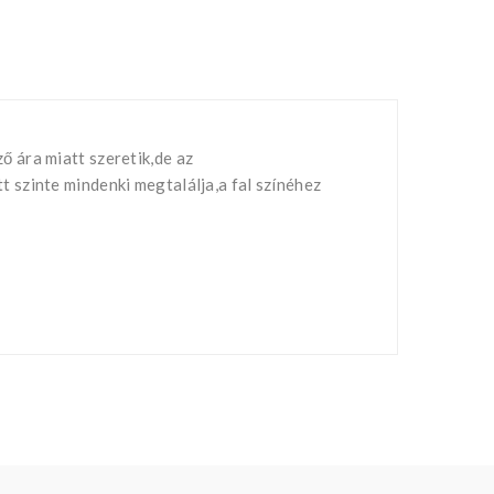
 ára miatt szeretik,de az
 szinte mindenki megtalálja,a fal színéhez