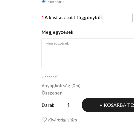
Méteráru
A kiválasztott függönyből
Megjegyzések
Összesítő
Anyagköltség
(0m)
Összesen
KOSÁRBA TE
Darab
Kívánságlistára