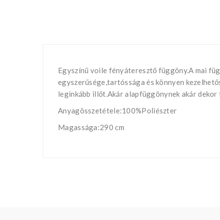
Egyszínű voile fényáteresztő függöny.A mai füg
egyszerűsége,tartóssága és könnyen kezelhetősé
leginkább illőt.Akár alapfüggönynek akár dekor 
Anyagösszetétele:100%Poliészter
Magassága:290 cm