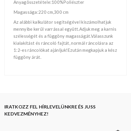
Anyagösszetétele:100%Poliészter
Magassága:220 cm,300 cm
Az alábbi kalkulátor segítségével kiszámolhatjuk
mennyibe kerűl varrással együtt.Adjuk meg a karnis
szélességét és a függöny magasságát.Válasszunk
kialakítást és ráncoló fajtát, normál ráncolásra az
1:2-es ráncolókat ajánljuk!Ezután megkapjuk a kész
függöny árát.
IRATKOZZ FEL HÍRLEVELÜNKRE ÉS JUSS
KEDVEZMÉNYHEZ!