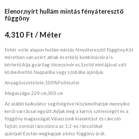
Elenor,nyírt hullám mintás fényáteresztő
függöny
4,310 Ft
/ Méter
Fehér voile alapon hullám mintás fényáteresztő függöny.Két
méretben van,ezért ablak és erkély kombinációra is
kérhető.Alja gyárilag ólomzsinóros.Szolíd mintájával vált
közkedveltté.Nappaliba vagy szobába ajánljuk.
Anyagösszetétele:100%Poliészter
Magassága:220 cm,300 cm
Az alábbi kalkulátor segítségével kiszámolhatjuk mennyibe
kerűl varrással együtt.Adjuk meg a karnis szélességét és a
függöny magasságát.Válasszunk kialakítást és ráncoló
fajtát, normál ráncolásra az 1:2-es ráncolókat
ajánljuk!Ezután megkapjuk a kész függöny árát.