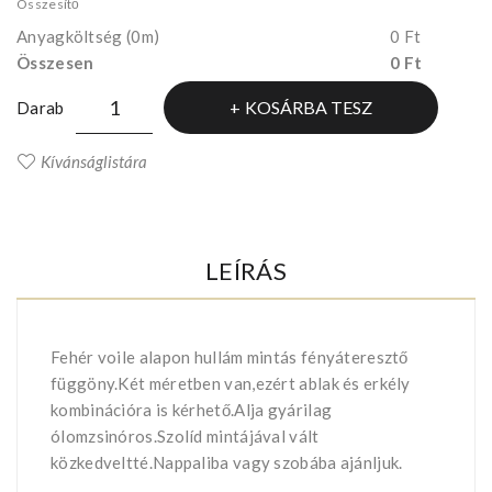
Összesítő
Anyagköltség
(0m)
0 Ft
Összesen
0 Ft
KOSÁRBA TESZ
Darab
Kívánságlistára
LEÍRÁS
Fehér voile alapon hullám mintás fényáteresztő
függöny.Két méretben van,ezért ablak és erkély
kombinációra is kérhető.Alja gyárilag
ólomzsinóros.Szolíd mintájával vált
közkedveltté.Nappaliba vagy szobába ajánljuk.