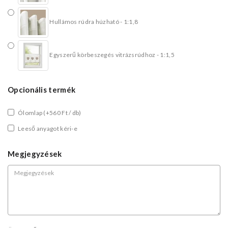
Hullámos rúdra húzható - 1:1,8
Egyszerű körbeszegés vitrázsrúdhoz - 1:1,5
Opcionális termék
Ólomlap
(+560 Ft / db)
Leeső anyagot kéri-e
Megjegyzések