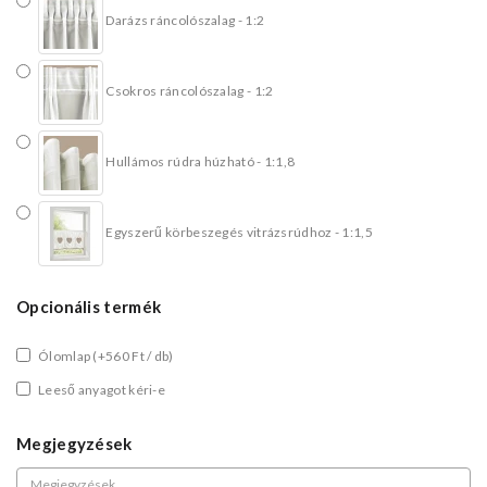
Darázs ráncolószalag - 1:2
Csokros ráncolószalag - 1:2
Hullámos rúdra húzható - 1:1,8
Egyszerű körbeszegés vitrázsrúdhoz - 1:1,5
Opcionális termék
Ólomlap
(+560 Ft / db)
Leeső anyagot kéri-e
Megjegyzések