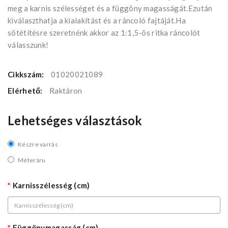
meg a karnis szélességet és a függöny magasságát.Ezután
kiválaszthatja a kialakítást és a ráncoló fajtáját.Ha
sötétítésre szeretnénk akkor az 1:1,5-ös ritka ráncolót
válasszunk!
Cikkszám:
01020021089
Elérhető:
Raktáron
Lehetséges választások
Készre varrás
Méteráru
Karnisszélesség (cm)
Függönymagasság (cm)