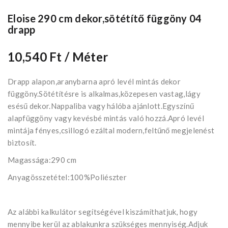
Eloise 290 cm dekor,sötétítő függöny 04
drapp
10,540 Ft
/ Méter
Drapp alapon,aranybarna apró levél mintás dekor
függöny.Sötétítésre is alkalmas,közepesen vastag,lágy
esésű dekor.Nappaliba vagy hálóba ajánlott.Egyszínű
alapfüggöny vagy kevésbé mintás való hozzá.Apró levél
mintája fényes,csillogó ezáltal modern,feltűnő megjelenést
biztosít.
Magassága:290 cm
Anyagösszetétel:100%Poliészter
Az alábbi kalkulátor segítségével kiszámíthatjuk, hogy
mennyibe kerül az ablakunkra szükséges mennyiség.Adjuk