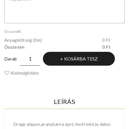
Összesítő
Anyagköltség
(0m)
0 Ft
Összesen
0 Ft
KOSÁRBA TESZ
Darab
Kívánságlistára
LEÍRÁS
Drapp alapon,aranybarna apró levél mintás dekor