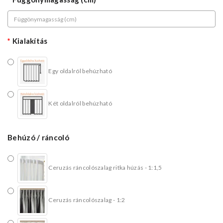
Kialakítás
Egy oldalról behúzható
Két oldalról behúzható
Behúzó / ráncoló
Ceruzás ráncolószalag ritka húzás - 1:1,5
Ceruzás ráncolószalag - 1:2