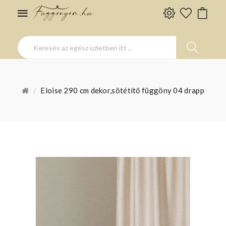
Eloise 290 cm dekor,sötétítő függöny 04 drapp