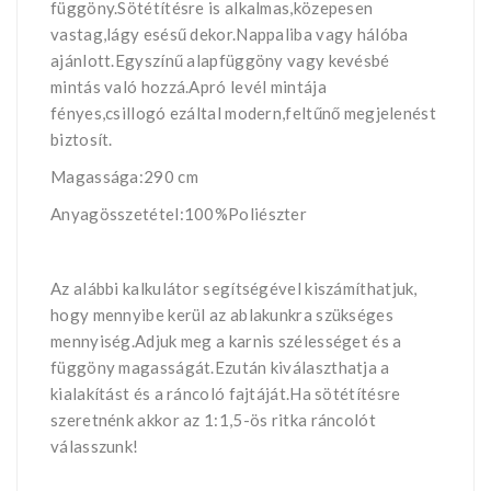
függöny.Sötétítésre is alkalmas,közepesen
vastag,lágy esésű dekor.Nappaliba vagy hálóba
ajánlott.Egyszínű alapfüggöny vagy kevésbé
mintás való hozzá.Apró levél mintája
fényes,csillogó ezáltal modern,feltűnő megjelenést
biztosít.
Magassága:290 cm
Anyagösszetétel:100%Poliészter
Az alábbi kalkulátor segítségével kiszámíthatjuk,
hogy mennyibe kerül az ablakunkra szükséges
mennyiség.Adjuk meg a karnis szélességet és a
függöny magasságát.Ezután kiválaszthatja a
kialakítást és a ráncoló fajtáját.Ha sötétítésre
szeretnénk akkor az 1:1,5-ös ritka ráncolót
válasszunk!