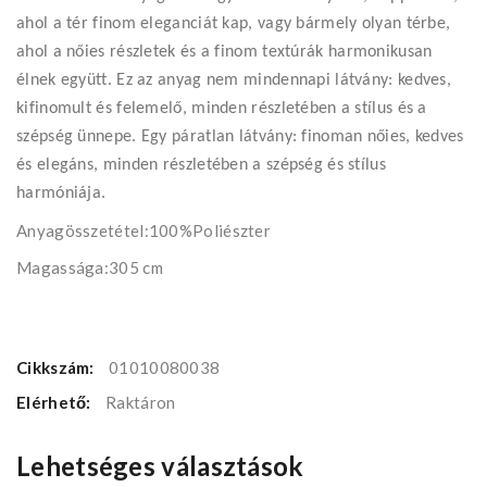
ahol a tér finom eleganciát kap, vagy bármely olyan térbe,
ahol a nőies részletek és a finom textúrák harmonikusan
élnek együtt. Ez az anyag nem mindennapi látvány: kedves,
kifinomult és felemelő, minden részletében a stílus és a
szépség ünnepe. Egy páratlan látvány: finoman nőies, kedves
és elegáns, minden részletében a szépség és stílus
harmóniája.
Anyagösszetétel:100%Poliészter
Magassága:305 cm
Cikkszám:
01010080038
Elérhető:
Raktáron
Lehetséges választások