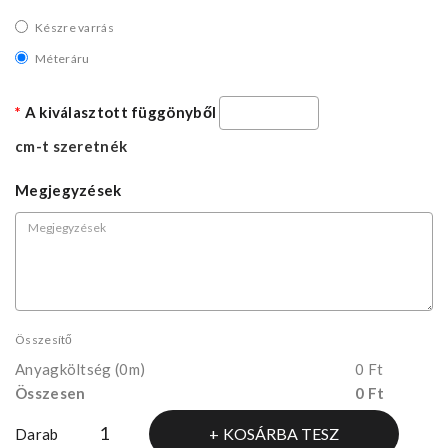
Készre varrás
Méteráru
A kiválasztott függönyből
cm-t szeretnék
Megjegyzések
Összesítő
Anyagköltség
(0m)
0 Ft
Összesen
0 Ft
KOSÁRBA TESZ
Darab