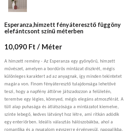
Esperanza,hímzett fényáteresztő függöny
elefántcsont színű méterben
10,090 Ft
/ Méter
A hímzett remény - Az Esperanza egy gyönyörű, hímzett
művészet, amelyen a bordűrös mintázat diszkrét, mégis
különleges karaktert ad az anyagnak, így minden tekintetet
magára von. Finom fényáteresztő tulajdonsága lehetővé
teszi, hogy a napfény áttörve játszadozzon a felületén,
teremtve egy légies, könnyed, mégis elegáns atmoszférát. A
tüll alap puhasága és átlátszósága a mintázatot kiemelve,
szinte lebegő, kedves látványt hoz létre, ami ritkán adódik
egy enteriőrben. Ideális választás hálószobákba, ahol a
romantika és a nyugalom egyszerre érvényesül, nappalikba,