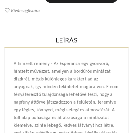
Kívánságlistára
LEÍRÁS
A hímzett remény - Az Esperanza egy gyönyörű,
hímzett művészet, amelyen a bordűrös mintázat
diszkrét, mégis különleges karaktert ad az
anyagnak, így minden tekintetet magára von. Finom
fényáteresztő tulajdonsága lehetővé teszi, hogy a
napfény áttörve játszadozzon a felületén, teremtve
egy légies, könnyed, mégis elegáns atmoszférát. A
tüll alap puhasága és átlátszósága a mintázatot
kiemelve, szinte lebegő, kedves látványt hoz létre,