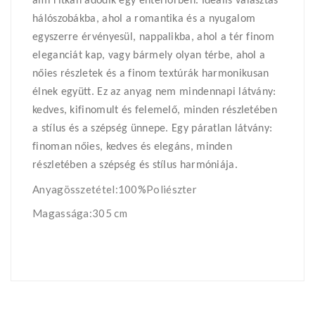
ami ritkán adódik egy enteriőrben. Ideális választás
hálószobákba, ahol a romantika és a nyugalom
egyszerre érvényesül, nappalikba, ahol a tér finom
eleganciát kap, vagy bármely olyan térbe, ahol a
nőies részletek és a finom textúrák harmonikusan
élnek együtt. Ez az anyag nem mindennapi látvány:
kedves, kifinomult és felemelő, minden részletében
a stílus és a szépség ünnepe. Egy páratlan látvány:
finoman nőies, kedves és elegáns, minden
részletében a szépség és stílus harmóniája.
Anyagösszetétel:100%Poliészter
Magassága:305 cm