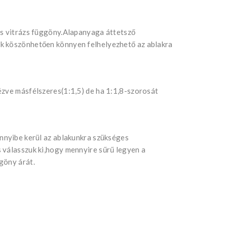
ás vitrázs függöny.Alapanyaga áttetsző
k köszönhetően könnyen felhelyezhető az ablakra
ézve másfélszeres(1:1,5) de ha 1:1,8-szorosát
ennyibe kerül az ablakunkra szükséges
 válasszuk ki,hogy mennyire sűrű legyen a
göny árát.