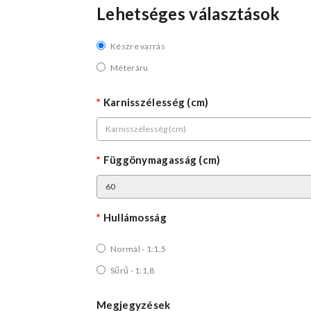
Lehetséges választások
Készre varrás
Méteráru
Karnisszélesség (cm)
Függönymagasság (cm)
Hullámosság
Normál - 1:1,5
Sűrű - 1:1,8
Megjegyzések