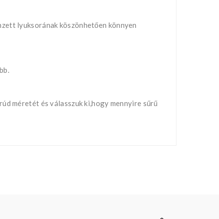
ímzett lyuksorának köszönhetően könnyen
bb.
rúd méretét és válasszuk ki,hogy mennyire sűrű