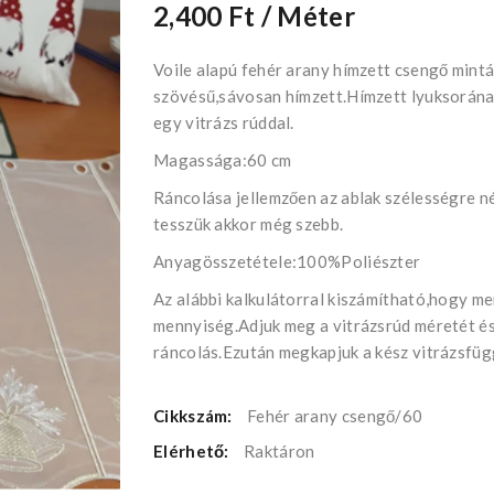
2,400 Ft
/ Méter
Voile alapú fehér arany hímzett csengő mint
szövésű,sávosan hímzett.Hímzett lyuksorána
egy vitrázs rúddal.
Magassága:60 cm
Ráncolása jellemzően az ablak szélességre n
tesszük akkor még szebb.
Anyagösszetétele:100%Poliészter
Az alábbi kalkulátorral kiszámítható,hogy m
mennyiség.Adjuk meg a vitrázsrúd méretét és
ráncolás.Ezután megkapjuk a kész vitrázsfüg
Cikkszám:
Fehér arany csengő/60
Elérhető:
Raktáron