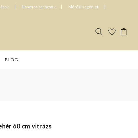
tások
Hasznos tanácsok
Mérési segédlet
BLOG
ehér 60 cm vitrázs