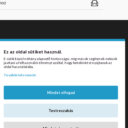
ZÁLLÍTÁSI MÓDOK
Ez az oldal sütiket használ.
E sütik közül néhány alapvető fontosságú, míg mások segítenek nekünk
javítani a felhasználói élményt azáltal, hogy betekintést nyújtanak az
oldal használatába.
További információ
Mindet elfogad
Testreszabás