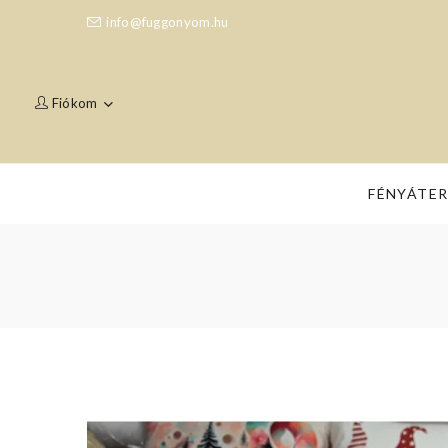
info@fuggonyom.hu
Fiókom
FÉNYÁTE