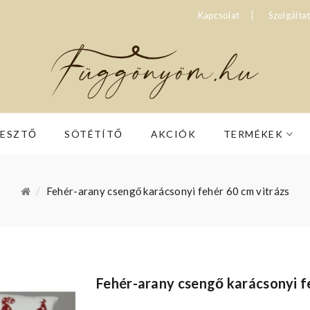
Kapcsolat
Szolgálta
RESZTŐ
SÖTÉTÍTŐ
AKCIÓK
TERMÉKEK
Fehér-arany csengő karácsonyi fehér 60 cm vitrázs
Fehér-arany csengő karácsonyi f