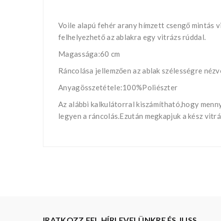
Voile alapú fehér arany hímzett csengő mintás
felhelyezhető az ablakra egy vitrázs rúddal.
Magassága:60 cm
Ráncolása jellemzően az ablak szélességre nézv
Anyagösszetétele:100%Poliészter
Az alábbi kalkulátorral kiszámítható,hogy menn
legyen a ráncolás.Ezután megkapjuk a kész vitr
IRATKOZZ FEL HÍRLEVELÜNKRE ÉS JUSS