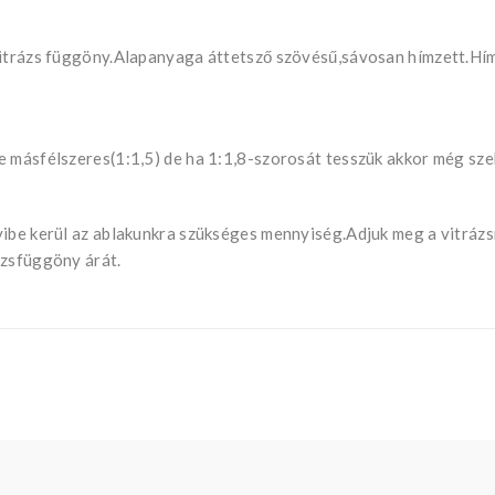
 vitrázs függöny.Alapanyaga áttetsző szövésű,sávosan hímzett.H
e másfélszeres(1:1,5) de ha 1:1,8-szorosát tesszük akkor még sze
yibe kerül az ablakunkra szükséges mennyiség.Adjuk meg a vitrázs
ázsfüggöny árát.