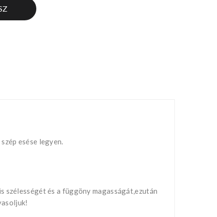
SZ
 szép esése legyen.
nis szélességét és a függöny magasságát,ezután
vasoljuk!