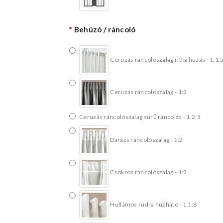
Behúzó / ráncoló
Ceruzás ráncolószalag ritka húzás - 1:1,
Ceruzás ráncolószalag - 1:2
Ceruzás ráncolószalag sürű ráncolás - 1:2,5
Darázs ráncolószalag - 1:2
Csokros ráncolószalag - 1:2
Hullámos rúdra húzható - 1:1,8