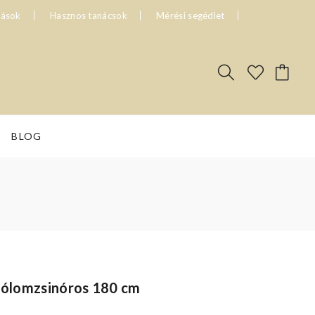
tások
Hasznos tanácsok
Mérési segédlet
BLOG
ő ólomzsinóros 180 cm