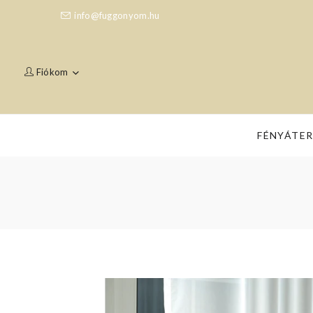
info@fuggonyom.hu
Fiókom
FÉNYÁTE