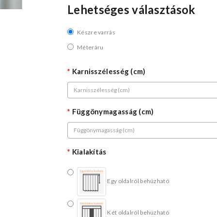
Lehetséges választások
Készre varrás
Méteráru
Karnisszélesség (cm)
Függönymagasság (cm)
Kialakítás
Egy oldalról behúzható
Két oldalról behúzható