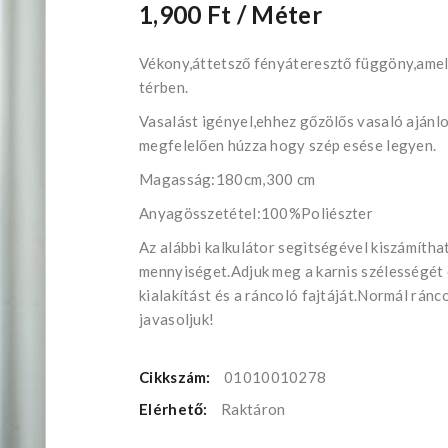
1,900 Ft
/ Méter
Vékony,áttetsző fényáteresztő függöny,amel
térben.
Vasalást igényel,ehhez gőzölős vasaló ajánlo
megfelelően húzza hogy szép esése legyen.
Magasság:180cm,300 cm
Anyagösszetétel:100%Poliészter
Az alábbi kalkulátor segìtségével kiszámíth
mennyiséget.Adjuk meg a karnis szélességét
kialakítást és a ráncoló fajtáját.Normál rán
javasoljuk!
Cikkszám:
01010010278
Elérhető:
Raktáron