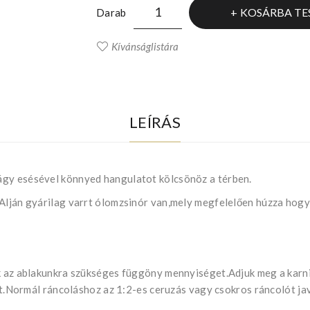
KOSÁRBA TE
Darab
Kívánságlistára
LEÍRÁS
ágy esésével könnyed hangulatot kölcsönöz a térben.
!Alján gyárilag varrt ólomzsinór van,mely megfelelően húzza hogy
uk az ablakunkra szükséges függöny mennyiséget.Adjuk meg a kar
ját.Normál ráncoláshoz az 1:2-es ceruzás vagy csokros ráncolót ja