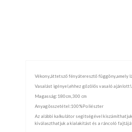
Vékony,áttetsző fényáteresztő függöny,amely l
Vasalást igényel,ehhez gőzölős vasaló ajánlott
Magasság:180cm,300 cm
Anyagösszetétel:100%Poliészter
Az alábbi kalkulátor segìtségével kiszámíthatj
kiválaszthatjuk a kialakítást és a ráncoló fajtá