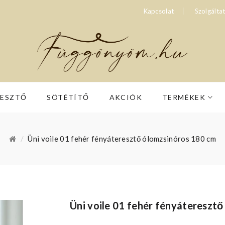
Kapcsolat
Szolgálta
RESZTŐ
SÖTÉTÍTŐ
AKCIÓK
TERMÉKEK
Üni voile 01 fehér fényáteresztő ólomzsinóros 180 cm
Üni voile 01 fehér fényátereszt