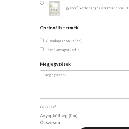
Egyszerű körbeszegés vitrázsrúdhoz - 1
Opcionális termék
Ólomlap
(+560 Ft / db)
Leeső anyagot kéri-e
Megjegyzések
Összesítő
Anyagköltség
(0m)
Összesen