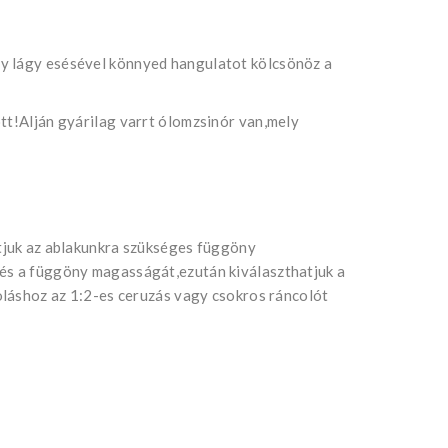
y lágy esésével könnyed hangulatot kölcsönöz a
tt!Alján gyárilag varrt ólomzsinór van,mely
atjuk az ablakunkra szükséges függöny
 és a függöny magasságát,ezután kiválaszthatjuk a
coláshoz az 1:2-es ceruzás vagy csokros ráncolót