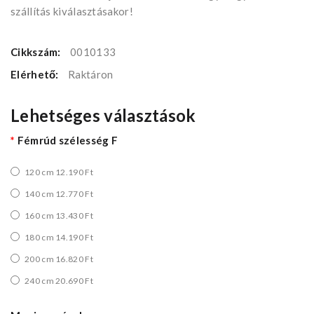
szállítás kiválasztásakor!
Cikkszám:
0010133
Elérhető:
Raktáron
Lehetséges választások
Fémrúd szélesség F
120 cm 12.190 Ft
140 cm 12.770 Ft
160 cm 13.430 Ft
180 cm 14.190 Ft
200 cm 16.820 Ft
240 cm 20.690 Ft