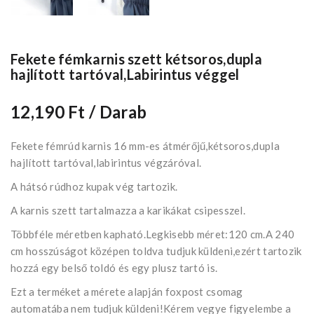
Fekete fémkarnis szett kétsoros,dupla
hajlított tartóval,Labirintus véggel
12,190 Ft
/ Darab
Fekete fémrúd karnis 16 mm-es átmérőjű,kétsoros,dupla
hajlított tartóval,labirintus végzáróval.
A hátsó rúdhoz kupak vég tartozik.
A karnis szett tartalmazza a karikákat csipesszel.
Többféle méretben kapható.Legkisebb méret:120 cm.A 240
cm hosszúságot középen toldva tudjuk küldeni,ezért tartozik
hozzá egy belső toldó és egy plusz tartó is.
Ezt a terméket a mérete alapján foxpost csomag
automatába nem tudjuk küldeni!Kérem vegye figyelembe a