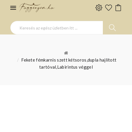
Fekete fémkarnis szett kétsoros,dupla hajlított
tartóval,Labirintus véggel