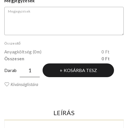
Megjegyzések
Összesítő
Anyagköltség
(0m)
0 Ft
Összesen
0 Ft
KOSÁRBA TESZ
Darab
Kívánságlistára
LEÍRÁS