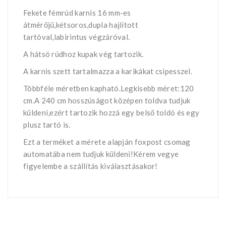
Fekete fémrúd karnis 16 mm-es
átmérőjű,kétsoros,dupla hajlított
tartóval,labirintus végzáróval.
A hátsó rúdhoz kupak vég tartozik.
A karnis szett tartalmazza a karikákat csipesszel.
Többféle méretben kapható.Legkisebb méret:120
cm.A 240 cm hosszúságot középen toldva tudjuk
küldeni,ezért tartozik hozzá egy belső toldó és egy
plusz tartó is.
Ezt a terméket a mérete alapján foxpost csomag
automatába nem tudjuk küldeni!Kérem vegye
figyelembe a szállítás kiválasztásakor!