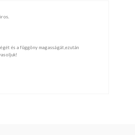
óros.
sségét és a függöny magasságát,ezután
vasoljuk!