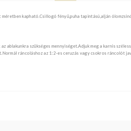
 méretben kapható.Csillogó fényű,puha tapintású,alján ólomzsin
uk az ablakunkra szükséges mennyiséget.Adjuk meg a karnis széle
ját.Normál ráncoláshoz az 1:2-es ceruzás vagy csokros ráncolót ja