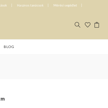
tások
Hasznos tanácsok
Mérési segédlet
BLOG
cm