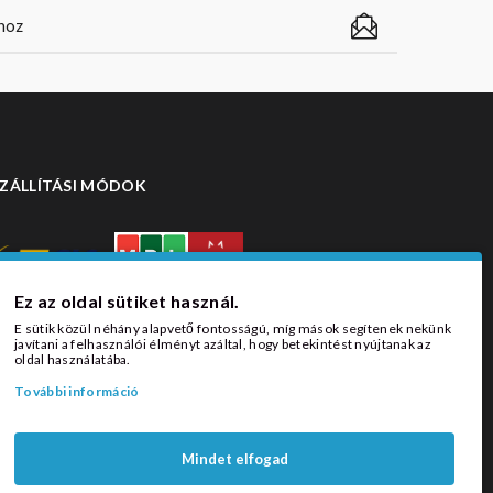
ZÁLLÍTÁSI MÓDOK
Ez az oldal sütiket használ.
E sütik közül néhány alapvető fontosságú, míg mások segítenek nekünk
javítani a felhasználói élményt azáltal, hogy betekintést nyújtanak az
oldal használatába.
További információ
Mindet elfogad