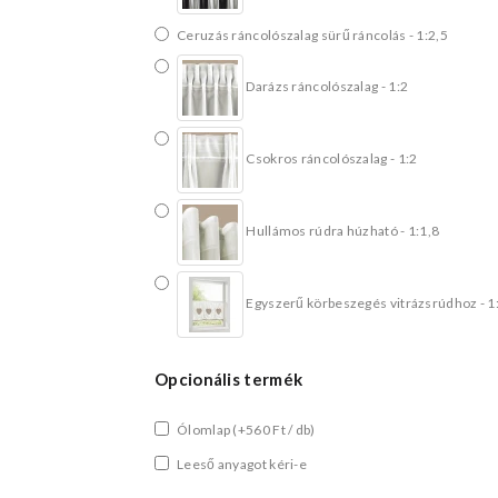
Ceruzás ráncolószalag sürű ráncolás - 1:2,5
Darázs ráncolószalag - 1:2
Csokros ráncolószalag - 1:2
Hullámos rúdra húzható - 1:1,8
Egyszerű körbeszegés vitrázsrúdhoz - 1
Opcionális termék
Ólomlap
(+560 Ft / db)
Leeső anyagot kéri-e