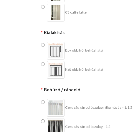
03 caffe latte
Kialakítás
Egy oldalról behúzható
Két oldalról behúzható
Behúzó / ráncoló
Ceruzás ráncolószalag ritka húzás - 1:1,
Ceruzás ráncolószalag - 1:2