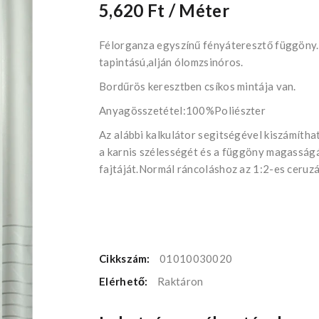
5,620 Ft
/ Méter
Félorganza egyszínű fényáteresztő függöny.
tapintású,alján ólomzsinóros.
Bordűrös keresztben csíkos mintája van.
Anyagösszetétel:100%Poliészter
Az alábbi kalkulátor segìtségével kiszámíth
a karnis szélességét és a függöny magasságát
fajtáját.Normál ráncoláshoz az 1:2-es ceruzá
Cikkszám:
01010030020
Elérhető:
Raktáron