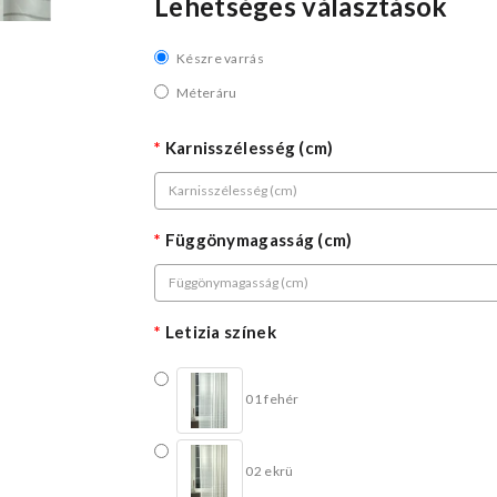
Lehetséges választások
Készre varrás
Méteráru
Karnisszélesség (cm)
Függönymagasság (cm)
Letizia színek
01 fehér
02 ekrü