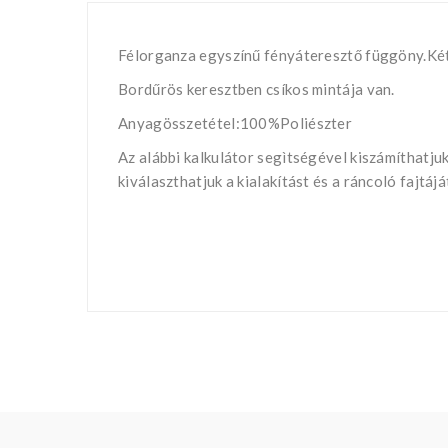
Félorganza egyszínű fényáteresztő függöny.Két
Bordűrös keresztben csíkos mintája van.
Anyagösszetétel:100%Poliészter
Az alábbi kalkulátor segìtségével kiszámíthatj
kiválaszthatjuk a kialakítást és a ráncoló fajtá