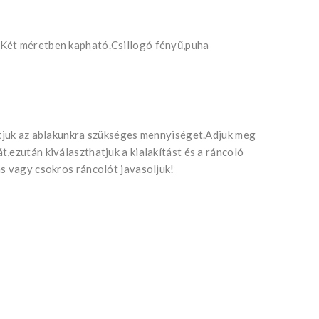
Két méretben kapható.Csillogó fényű,puha
atjuk az ablakunkra szükséges mennyiséget.Adjuk meg
,ezután kiválaszthatjuk a kialakítást és a ráncoló
s vagy csokros ráncolót javasoljuk!