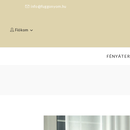
info@fuggonyom.hu
Fiókom
FÉNYÁTE