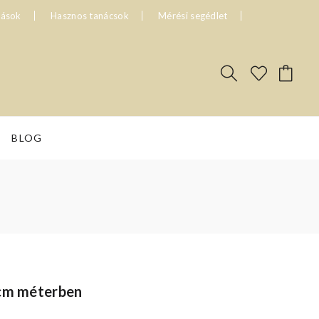
tások
Hasznos tanácsok
Mérési segédlet
BLOG
 cm méterben