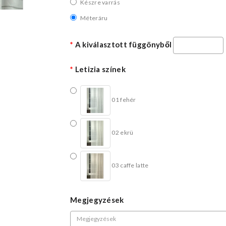
Készre varrás
Méteráru
A kiválasztott függönyből
Letizia színek
01 fehér
02 ekrü
03 caffe latte
Megjegyzések