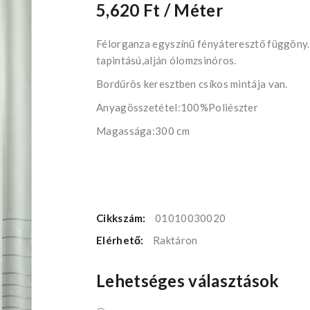
5,620 Ft
/ Méter
Félorganza egyszínű fényáteresztő függöny.
tapintású,alján ólomzsinóros.
Bordűrös keresztben csíkos mintája van.
Anyagösszetétel:100%Poliészter
Magassága:300 cm
Cikkszám:
01010030020
Elérhető:
Raktáron
Lehetséges választások