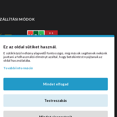
ZÁLLÍTÁSI MÓDOK
Ez az oldal sütiket használ.
E sütik közül néhány alapvető fontosságú, míg mások segítenek nekünk
javítani a felhasználói élményt azáltal, hogy betekintést nyújtanak az
oldal használatába.
További információ
Mindet elfogad
Testreszabás