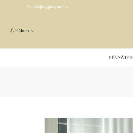
info@fuggonyom.hu
Fiókom
FÉNYÁTE