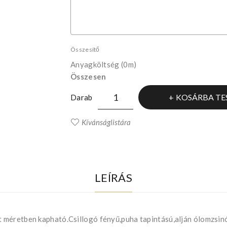
Összesítő
Anyagköltség
(0m)
Összesen
KOSÁRBA TE
Darab
Kívánságlistára
LEÍRÁS
 méretben kapható.Csillogó fényű,puha tapintású,alján ólomzsin