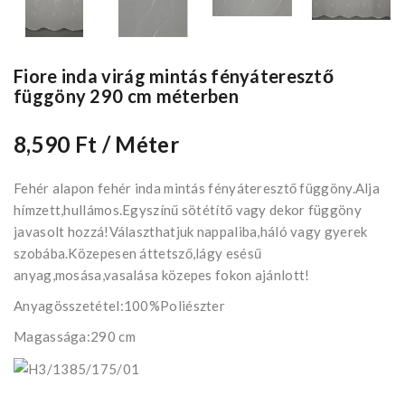
Fiore inda virág mintás fényáteresztő
függöny 290 cm méterben
8,590 Ft
/ Méter
Fehér alapon fehér inda mintás fényáteresztő függöny.Alja
hímzett,hullámos.Egyszínű sötétítő vagy dekor függöny
javasolt hozzá!Választhatjuk nappaliba,háló vagy gyerek
szobába.Közepesen áttetsző,lágy esésű
anyag,mosása,vasalása közepes fokon ajánlott!
Anyagösszetétel:100%Poliészter
Magassága:290 cm