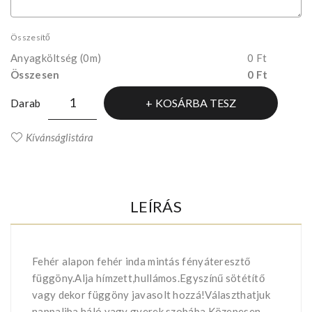
Összesítő
Anyagköltség
(0m)
0 Ft
Összesen
0 Ft
KOSÁRBA TESZ
Darab
Kívánságlistára
LEÍRÁS
Fehér alapon fehér inda mintás fényáteresztő
függöny.Alja hímzett,hullámos.Egyszínű sötétítő
vagy dekor függöny javasolt hozzá!Választhatjuk
nappaliba,háló vagy gyerek szobába.Közepesen