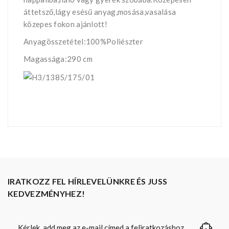
áttetsző,lágy esésű anyag,mosása,vasalása
közepes fokon ajánlott!
Anyagösszetétel:100%Poliészter
Magassága:290 cm
IRATKOZZ FEL HÍRLEVELÜNKRE ÉS JUSS
KEDVEZMÉNYHEZ!