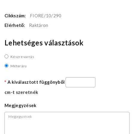
Cikkszám:
FIORE/10/290
Elérhető:
Raktáron
Lehetséges választások
Készre varrás
Méteráru
A kiválasztott függönyből
cm-t szeretnék
Megjegyzések