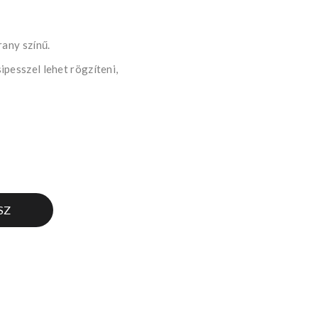
rany színű.
pesszel lehet rögzíteni,
SZ