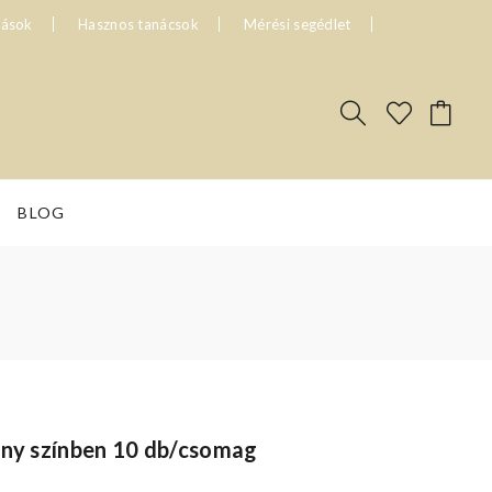
tások
Hasznos tanácsok
Mérési segédlet
BLOG
any színben 10 db/csomag