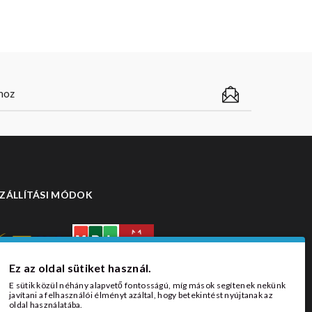
ZÁLLÍTÁSI MÓDOK
Ez az oldal sütiket használ.
E sütik közül néhány alapvető fontosságú, míg mások segítenek nekünk
javítani a felhasználói élményt azáltal, hogy betekintést nyújtanak az
oldal használatába.