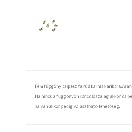
Fém függöny csipesz fa rúd karnis karikára.Aran
Ha nincs a függönyön ráncolószalag akkor csipes
ha van akkor pedig választható lehetőség.