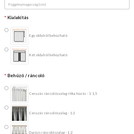
Kialakítás
Egy oldalról behúzható
Két oldalról behúzható
Behúzó / ráncoló
Ceruzás ráncolószalag ritka húzás - 1:1,5
Ceruzás ráncolószalag - 1:2
Darázs ráncolószalag - 1:2