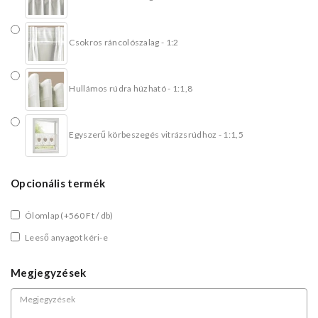
Csokros ráncolószalag - 1:2
Hullámos rúdra húzható - 1:1,8
Egyszerű körbeszegés vitrázsrúdhoz - 1:1,5
Opcionális termék
Ólomlap
(+560 Ft / db)
Leeső anyagot kéri-e
Megjegyzések