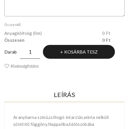
Összesítő
Anyagköltség
(0m)
0 Ft
Összesen
0 Ft
KOSÁRBA TESZ
Darab
Kívánságlistára
LEÍRÁS
Aranybarna színű,csillogó intarziás,minta nélküli
sötétítő függöny.Nappaliba,hálószobába