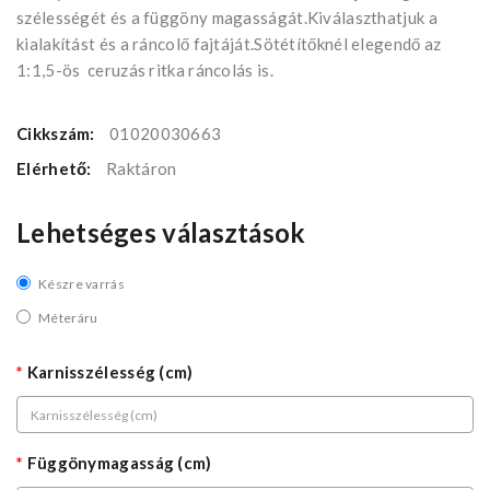
szélességét és a függöny magasságát.Kiválaszthatjuk a
kialakítást és a ráncolő fajtáját.Sötétítőknél elegendő az
1:1,5-ös ceruzás ritka ráncolás is.
Cikkszám:
01020030663
Elérhető:
Raktáron
Lehetséges választások
Készre varrás
Méteráru
Karnisszélesség (cm)
Függönymagasság (cm)