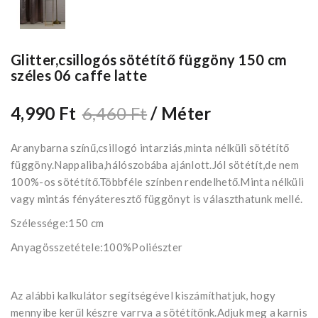
Glitter,csillogós sötétítő függöny 150 cm
széles 06 caffe latte
4,990 Ft
6,460 Ft
/ Méter
Aranybarna színű,csillogó intarziás,minta nélküli sötétítő
függöny.Nappaliba,hálószobába ajánlott.Jól sötétít,de nem
100%-os sötétítő.Többféle színben rendelhető.Minta nélküli
vagy mintás fényáteresztő függönyt is választhatunk mellé.
Szélessége:150 cm
Anyagösszetétele:100%Poliészter
Az alábbi kalkulátor segítségével kiszámíthatjuk, hogy
mennyibe kerűl készre varrva a sötétítőnk.Adjuk meg a karnis