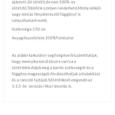
ajánlott.Jól sötétít,de nem 100%-os
sötétítő.Többféle színben rendelhető.Minta nélküli
vagy mintás fényáteresztő függönyt is
választhatunk mellé.
Szélessége:150 cm
Anyagösszetétele:100%Poliészter
Az alábbi kalkulátor segítségével kiszámíthatjuk,
hogy mennyibe kerűl készre varrva a
sötétítőnk.Adjuk meg a karnis szélességét és a
függöny magasságát.Kiválaszthatjuk a kialakítást
és a ráncolő fajtáját.Sötétítőknél elegendő az
1:1,5-ös ceruzás ritka ráncolás is.