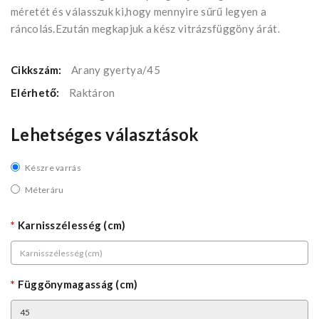
méretét és válasszuk ki,hogy mennyire sűrű legyen a
ráncolás.Ezután megkapjuk a kész vitrázsfüggöny árát.
Cikkszám:
Arany gyertya/45
Elérhető:
Raktáron
Lehetséges választások
Készre varrás
Méteráru
Karnisszélesség (cm)
Függönymagasság (cm)