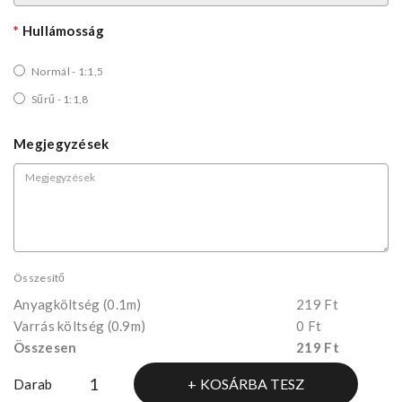
Hullámosság
Normál - 1:1,5
Sűrű - 1:1,8
Megjegyzések
Összesítő
Anyagköltség
(0.1m)
219 Ft
Varrás költség (0.9m)
0 Ft
Összesen
219 Ft
KOSÁRBA TESZ
Darab