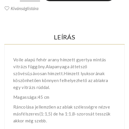
Kívánságlistára
LEÍRÁS
Voile alapú fehér arany hímzett gyertya mintás
vitrázs függöny.Alapanyaga áttetsző
szövésű,sávosan hímzett.Hímzett lyuksorának
köszönhetően könnyen felhelyezhető az ablakra
egy vitrázs rúddal.
Magassága:45 cm
Ráncolása jellemzően az ablak szélességre nézve
másfélszeres(1:1,5) de ha 1:1,8-szorosát tesszük
akkor még szebb.