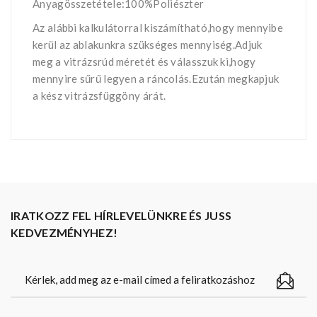
Anyagösszetétele:100%Poliészter
Az alábbi kalkulátorral kiszámítható,hogy mennyibe
kerül az ablakunkra szükséges mennyiség.Adjuk
meg a vitrázsrúd méretét és válasszuk ki,hogy
mennyire sűrű legyen a ráncolás.Ezután megkapjuk
a kész vitrázsfüggöny árát.
IRATKOZZ FEL HÍRLEVELÜNKRE ÉS JUSS
KEDVEZMÉNYHEZ!