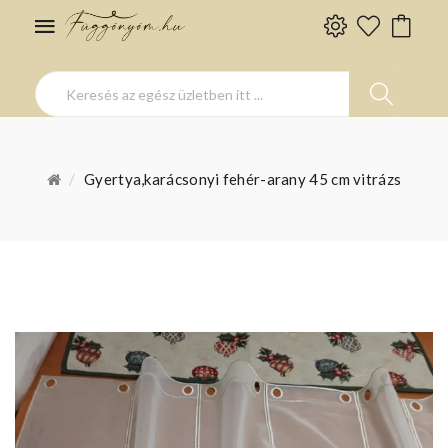
Gyertya,karácsonyi fehér-arany 45 cm vitrázs