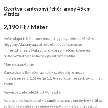
Gyertya,karácsonyi fehér-arany 45 cm
vitrázs
2,190 Ft
/ Méter
Voile alapú fehér arany hímzett gyertya mintás vitrázs
függöny.Alapanyaga áttetsző szövésű,sávosan
hímzett.Hímzett lyuksorának köszönhetően könnyen
felhelyezhető az ablakra egy vitrázs rúddal.
Magassága:45 cm
Ráncolása jellemzően az ablak szélességre nézve
másfélszeres(1:1,5) de ha 1:1,8-szorosát tesszük akkor még
szebb.
Anyagösszetétele:100%Poliészter
Az alábbi kalkulátorral kiszámítható,hogy mennyibe kerül az
ablakunkra szükséges mennyiség.Adjuk meg a vitrázsrúd