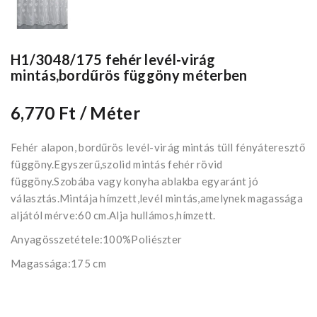
H1/3048/175 fehér levél-virág
mintás,bordűrös függöny méterben
6,770 Ft
/ Méter
Fehér alapon, bordűrös levél-virág mintás tüll fényáteresztő
függöny.Egyszerű,szolid mintás fehér rövid
függöny.Szobába vagy konyha ablakba egyaránt jó
választás.Mintája hímzett,levél mintás,amelynek magassága
aljától mérve:60 cm.Alja hullámos,hímzett.
Anyagösszetétele:100%Poliészter
Magassága:175 cm