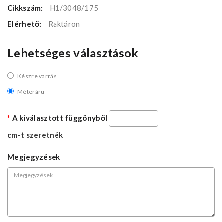
Cikkszám:
H1/3048/175
Elérhető:
Raktáron
Lehetséges választások
Készre varrás
Méteráru
A kiválasztott függönyből
cm-t szeretnék
Megjegyzések