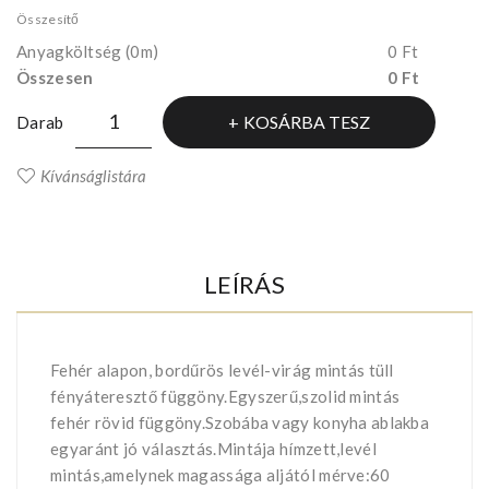
Összesítő
Anyagköltség
(0m)
0 Ft
Összesen
0 Ft
KOSÁRBA TESZ
Darab
Kívánságlistára
LEÍRÁS
Fehér alapon, bordűrös levél-virág mintás tüll
fényáteresztő függöny.Egyszerű,szolid mintás
fehér rövid függöny.Szobába vagy konyha ablakba
egyaránt jó választás.Mintája hímzett,levél
mintás,amelynek magassága aljától mérve:60