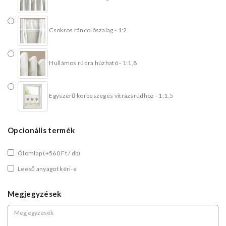
Csokros ráncolószalag - 1:2
Hullámos rúdra húzható - 1:1,8
Egyszerű körbeszegés vitrázsrúdhoz - 1:1,5
Opcionális termék
Ólomlap
(+560 Ft / db)
Leeső anyagot kéri-e
Megjegyzések