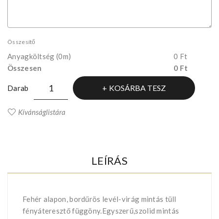
Összesítő
Anyagköltség
(0m)
0 Ft
Összesen
0 Ft
KOSÁRBA TESZ
Darab
Kívánságlistára
LEÍRÁS
Fehér alapon, bordűrös levél-virág mintás tüll
fényáteresztő függöny.Egyszerű,szolid mintás