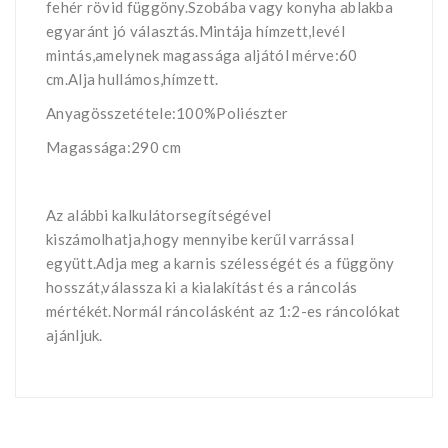
fehér rövid függöny.Szobába vagy konyha ablakba
egyaránt jó választás.Mintája hímzett,levél
mintás,amelynek magassága aljától mérve:60
cm.Alja hullámos,hímzett.
Anyagösszetétele:100%Poliészter
Magassága:290 cm
Az alábbi kalkulátorsegítségével
kiszámolhatja,hogy mennyibe kerűl varrással
együtt.Adja meg a karnis szélességét és a függöny
hosszát,válassza ki a kialakítást és a ráncolás
mértékét.Normál ráncolásként az 1:2-es ráncolókat
ajánljuk.