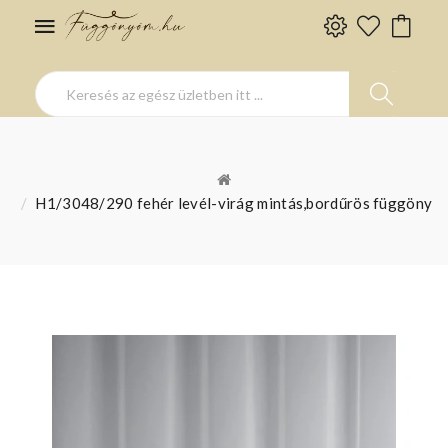
H1/3048/290 fehér levél-virág mintás,bordűrös függöny