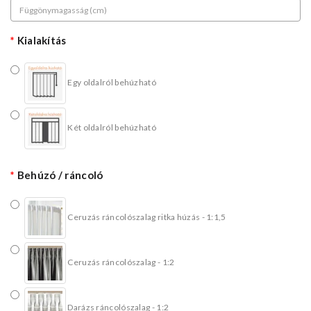
Kialakítás
Egy oldalról behúzható
Két oldalról behúzható
Behúzó / ráncoló
Ceruzás ráncolószalag ritka húzás - 1:1,5
Ceruzás ráncolószalag - 1:2
Darázs ráncolószalag - 1:2