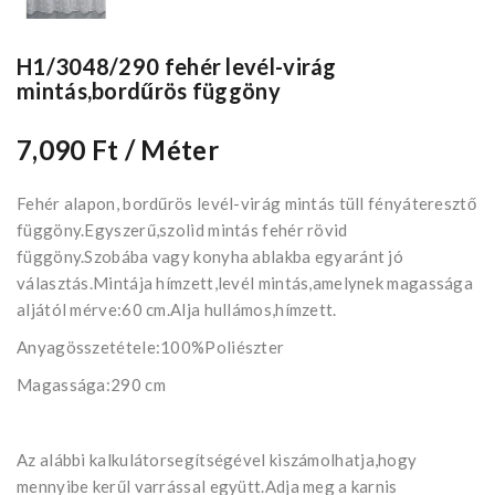
H1/3048/290 fehér levél-virág
mintás,bordűrös függöny
7,090 Ft
/ Méter
Fehér alapon, bordűrös levél-virág mintás tüll fényáteresztő
függöny.Egyszerű,szolid mintás fehér rövid
függöny.Szobába vagy konyha ablakba egyaránt jó
választás.Mintája hímzett,levél mintás,amelynek magassága
aljától mérve:60 cm.Alja hullámos,hímzett.
Anyagösszetétele:100%Poliészter
Magassága:290 cm
Az alábbi kalkulátorsegítségével kiszámolhatja,hogy
mennyibe kerűl varrással együtt.Adja meg a karnis