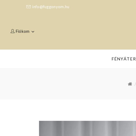
info@fuggonyom.hu
Fiókom
FÉNYÁTE