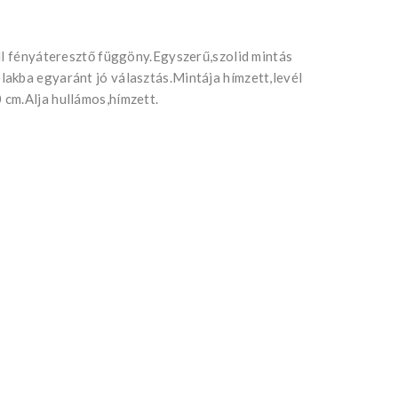
ll fényáteresztő függöny.Egyszerű,szolid mintás
akba egyaránt jó választás.Mintája hímzett,levél
cm.Alja hullámos,hímzett.