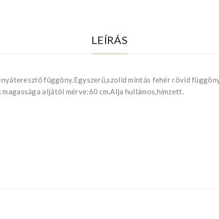
LEÍRÁS
 fényáteresztő függöny.Egyszerű,szolid mintás fehér rövid függö
k magassága aljától mérve:60 cm.Alja hullámos,hímzett.