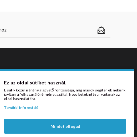
ZÁLLÍTÁSI MÓDOK
Ez az oldal sütiket használ.
E sütik közül néhány alapvető fontosságú, míg mások segítenek nekünk
javítani a felhasználói élményt azáltal, hogy betekintést nyújtanak az
oldal használatába.
További információ
Mindet elfogad