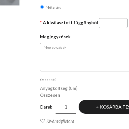
Méteráru
A kiválasztott függönyből
Megjegyzések
Összesítő
Anyagköltség
(0m)
Összesen
KOSÁRBA TE
Darab
Kívánságlistára