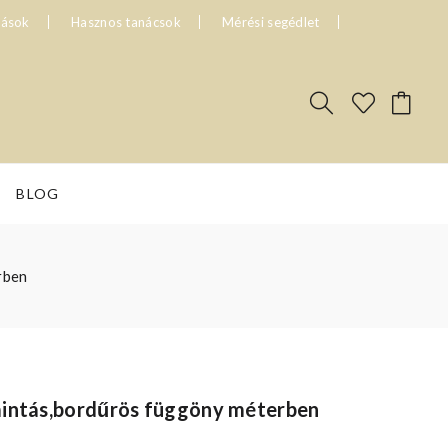
tások
Hasznos tanácsok
Mérési segédlet
BLOG
rben
mintás,bordűrös függöny méterben