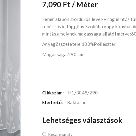
7,090 Ft
/ Méter
Fehér alapon, bordűrös levél-virág mintás tü
fehér rövid függöny.Szobába vagy konyha abl
mintás,amelynek magassága aljától mérve:60 
Anyagösszetétele:100%Poliészter
Magassága:290 cm
Cikkszám:
H1/3048/290
Elérhető:
Raktáron
Lehetséges választások
Készre varrás