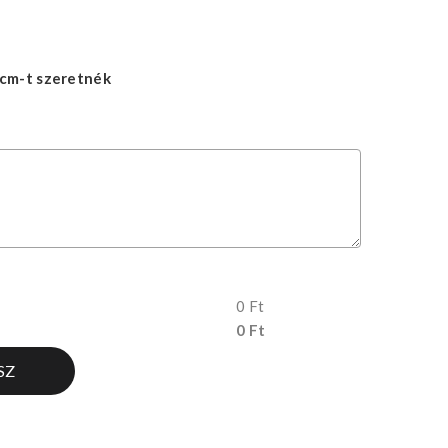
cm-t szeretnék
0 Ft
0 Ft
SZ