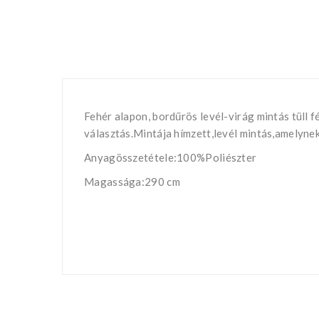
Fehér alapon, bordűrös levél-virág mintás tüll
választás.Mintája hímzett,levél mintás,amelyne
Anyagösszetétele:100%Poliészter
Magassága:290 cm