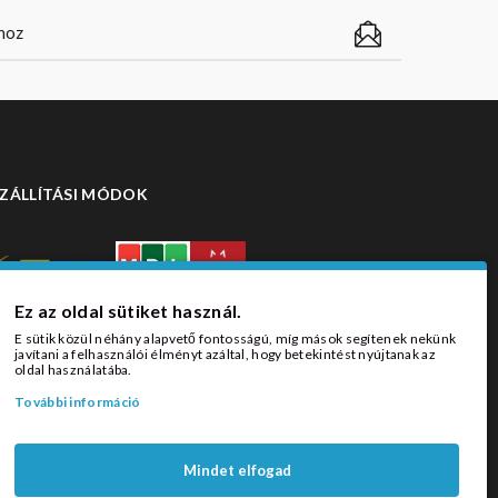
ZÁLLÍTÁSI MÓDOK
Ez az oldal sütiket használ.
E sütik közül néhány alapvető fontosságú, míg mások segítenek nekünk
javítani a felhasználói élményt azáltal, hogy betekintést nyújtanak az
oldal használatába.
További információ
Mindet elfogad