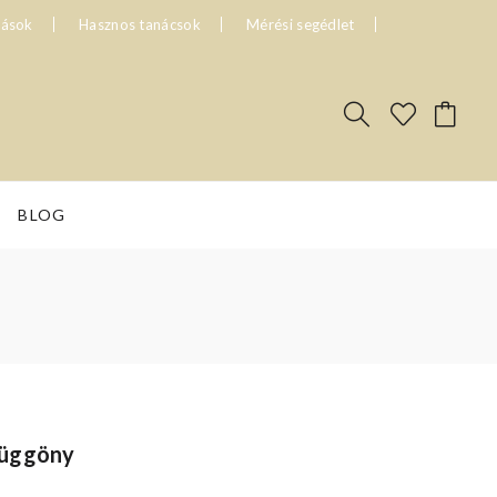
tások
Hasznos tanácsok
Mérési segédlet
BLOG
függöny