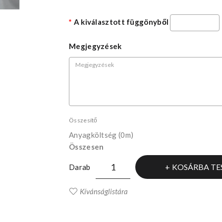
A kiválasztott függönyből
Megjegyzések
Összesítő
Anyagköltség
(0m)
Összesen
KOSÁRBA TE
Darab
Kívánságlistára