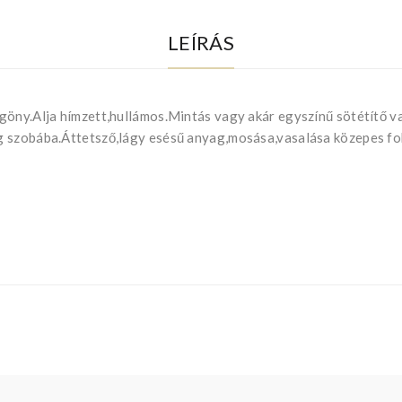
LEÍRÁS
göny.Alja hímzett,hullámos.Mintás vagy akár egyszínű sötétítő va
g szobába.Áttetsző,lágy esésű anyag,mosása,vasalása közepes fo