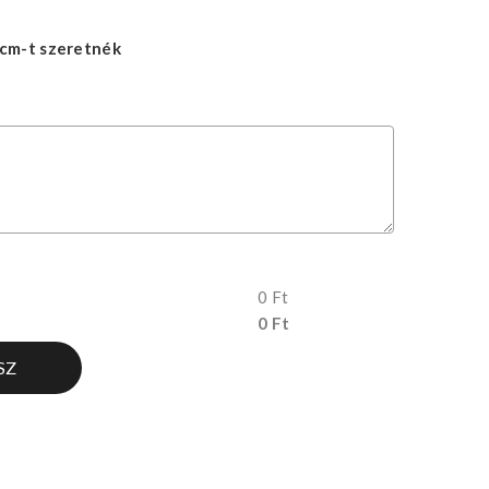
cm-t szeretnék
0 Ft
0 Ft
SZ