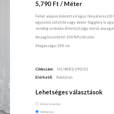
5,790 Ft
/ Méter
Fehér alapon,hímzett,virágos fényáteresztő 
egyszínű sötétítő vagy dekor függöny is egya
vendég szobába.Áttetsző,lágy esésű anyag,m
Anyagösszetétel:100%Poliészter
Magassága:290 cm
Cikkszám:
H1/4883/290/01
Elérhető:
Raktáron
Lehetséges választások
Készre varrás
Méteráru