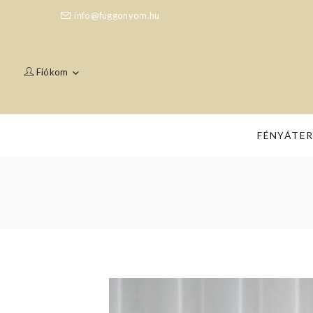
info@fuggonyom.hu
Fiókom
FÉNYÁTE