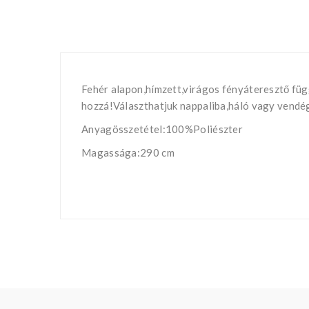
Fehér alapon,hímzett,virágos fényáteresztő füg
hozzá!Választhatjuk nappaliba,háló vagy vendé
Anyagösszetétel:100%Poliészter
Magassága:290 cm