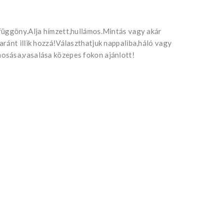
függöny.Alja hímzett,hullámos.Mintás vagy akár
ránt illik hozzá!Választhatjuk nappaliba,háló vagy
osása,vasalása közepes fokon ajánlott!