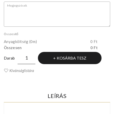
Összesítő
Anyagköltség
(0m)
0 Ft
Összesen
0 Ft
KOSÁRBA TESZ
Darab
Kívánságlistára
LEÍRÁS