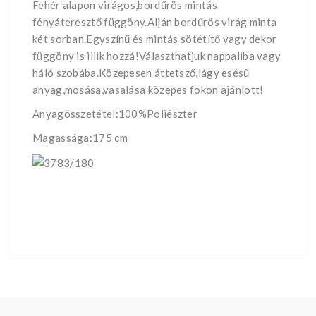
Fehér alapon virágos,bordűrös mintás
fényáteresztő függöny.Alján bordűrös virág minta
két sorban.Egyszínű és mintás sötétítő vagy dekor
függöny is illik hozzá!Választhatjuk nappaliba vagy
háló szobába.Közepesen áttetsző,lágy esésű
anyag,mosása,vasalása közepes fokon ajánlott!
Anyagösszetétel:100%Poliészter
Magassága:175 cm