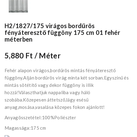
H2/1827/175 virágos bordűrös
fényáteresztő függöny 175 cm 01 fehér
méterben
5,880 Ft
/ Méter
Fehér alapon virágos,bordűrös mintás fényáteresztő
függöny.Alján bordűrös virág minta két sorban.Egyszínű és
mintás sötétítő vagy dekor függöny is illik
hozzá!Választhatjuk nappaliba vagy háló
szobába.Közepesen áttetsző,lágy esésű
anyag,mosása,vasalása közepes fokon ajánlott!
Anyagösszetétel:100%Poliészter
Magassága:175 cm