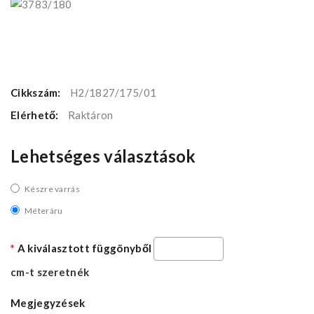
Cikkszám:
H2/1827/175/01
Elérhető:
Raktáron
Lehetséges választások
Készre varrás
Méteráru
A kiválasztott függönyből
cm-t szeretnék
Megjegyzések