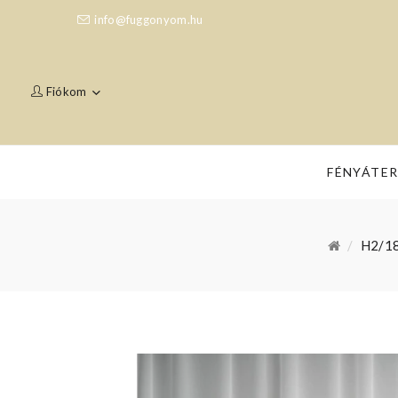
info@fuggonyom.hu
Fiókom
FÉNYÁTE
H2/18