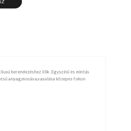
SZ
lusú berendezéshez illik .Egyszínű és mintás
esésű anyag,mosása,vasalása közepes fokon