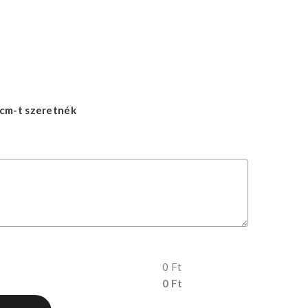
cm-t szeretnék
0 Ft
0 Ft