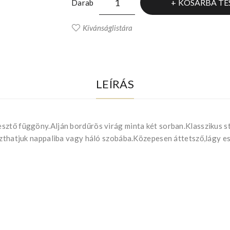
KOSÁRBA TE
Darab
Kívánságlistára
LEÍRÁS
ztő függöny.Alján bordűrös virág minta két sorban.Klasszikus stí
aszthatjuk nappaliba vagy háló szobába.Közepesen áttetsző,lágy 