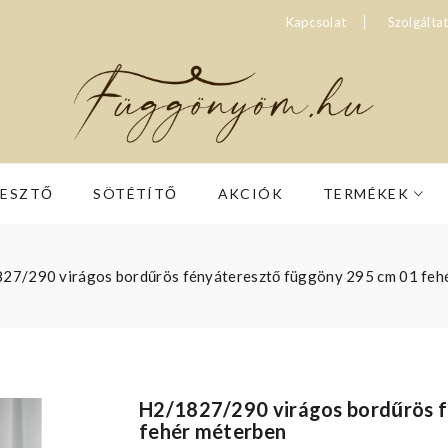
Kapcsolat
Szolgálta
RESZTŐ
SÖTÉTÍTŐ
AKCIÓK
TERMÉKEK
27/290 virágos bordűrös fényáteresztő függöny 295 cm 01 feh
H2/1827/290 virágos bordűrös 
fehér méterben