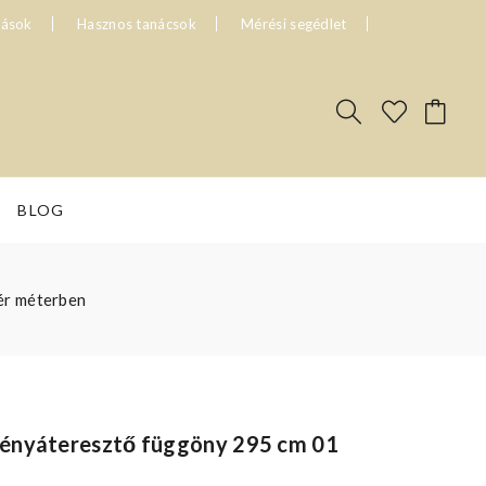
tások
Hasznos tanácsok
Mérési segédlet
BLOG
ér méterben
fényáteresztő függöny 295 cm 01