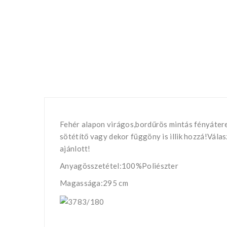
Fehér alapon virágos,bordűrös mintás fényáteres
sötétítő vagy dekor függöny is illik hozzá!Vál
ajánlott!
Anyagösszetétel:100%Poliészter
Magassága:295 cm