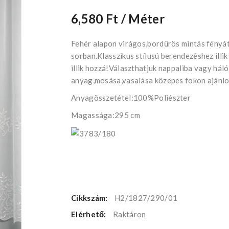
6,580 Ft
/ Méter
Fehér alapon virágos,bordűrös mintás fényát
sorban.Klasszikus stílusú berendezéshez illi
illik hozzá!Választhatjuk nappaliba vagy há
anyag,mosása,vasalása közepes fokon ajánlo
Anyagösszetétel:100%Poliészter
Magassága:295 cm
Cikkszám:
H2/1827/290/01
Elérhető:
Raktáron