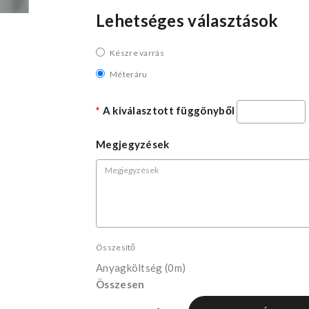
Lehetséges választások
Készre varrás
Méteráru
A kiválasztott függönyből
Megjegyzések
Összesítő
Anyagköltség
(0m)
Összesen