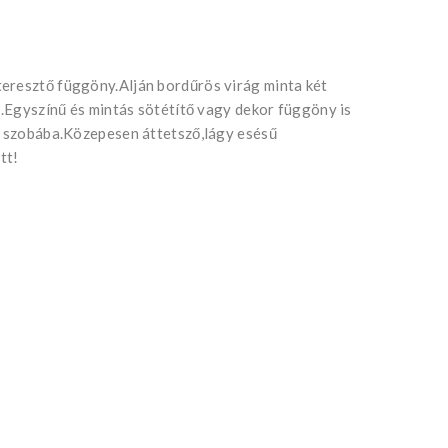
eresztő függöny.Alján bordűrös virág minta két
k .Egyszínű és mintás sötétítő vagy dekor függöny is
ló szobába.Közepesen áttetsző,lágy esésű
tt!