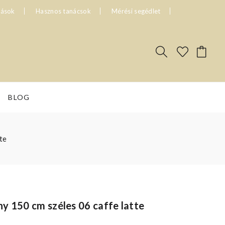
tások
Hasznos tanácsok
Mérési segédlet
BLOG
te
y 150 cm széles 06 caffe latte