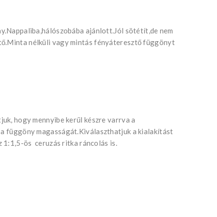
ny.Nappaliba,hálószobába ajánlott.Jól sötétít,de nem
tő.Minta nélküli vagy mintás fényáteresztő függönyt
tjuk, hogy mennyibe kerűl készre varrva a
 a függöny magasságát.Kiválaszthatjuk a kialakítást
z 1:1,5-ös ceruzás ritka ráncolás is.