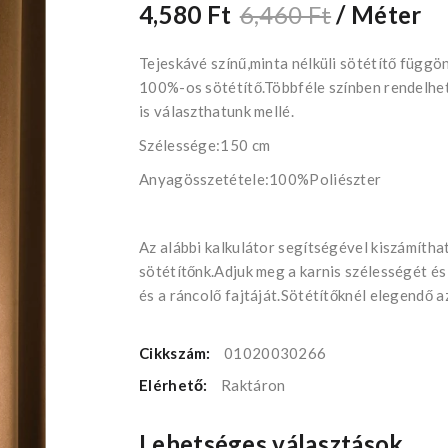
4,580 Ft
6,460 Ft
/ Méter
Tejeskávé színű,minta nélküli sötétítő függö
100%-os sötétítő.Többféle színben rendelhe
is választhatunk mellé.
Szélessége:150 cm
Anyagösszetétele:100%Poliészter
Az alábbi kalkulátor segítségével kiszámítha
sötétítőnk.Adjuk meg a karnis szélességét és
és a ráncolő fajtáját.Sötétítőknél elegendő a
Cikkszám:
01020030266
Elérhető:
Raktáron
Lehetséges választások