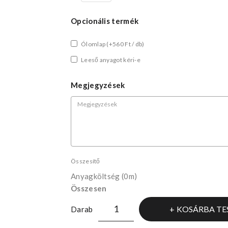
Opcionális termék
Ólomlap
(+560 Ft / db)
Leeső anyagot kéri-e
Megjegyzések
Összesítő
Anyagköltség
(0m)
Összesen
KOSÁRBA TE
Darab