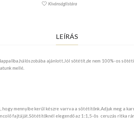
Kívánságlistára
LEÍRÁS
Nappaliba,hálószobába ajánlott.Jól sötétít,de nem 100%-os sötétí
atunk mellé.
k, hogy mennyibe kerűl készre varrva a sötétítőnk.Adjuk meg a ka
ncolő fajtáját.Sötétítőknél elegendő az 1:1,5-ös ceruzás ritka rán