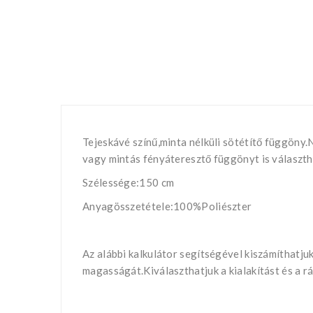
Tejeskávé színű,minta nélküli sötétítő függöny.
vagy mintás fényáteresztő függönyt is választh
Szélessége:150 cm
Anyagösszetétele:100%Poliészter
Az alábbi kalkulátor segítségével kiszámíthatju
magasságát.Kiválaszthatjuk a kialakítást és a rá