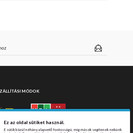
ZÁLLÍTÁSI MÓDOK
Ez az oldal sütiket használ.
E sütik közül néhány alapvető fontosságú, míg mások segítenek nekünk