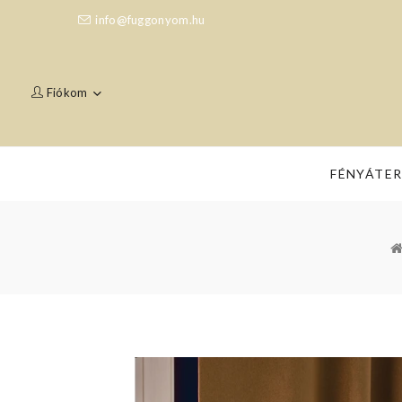
info@fuggonyom.hu
Fiókom
FÉNYÁTE