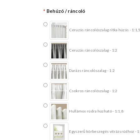
Behúzó / ráncoló
Ceruzás ráncolószalag ritka húzás - 1:1,
Ceruzás ráncolószalag - 1:2
Darázs ráncolószalag - 1:2
Csokros ráncolószalag - 1:2
Hullámos rúdra húzható - 1:1,8
Egyszerű körbeszegés vitrázsrúdhoz - 1