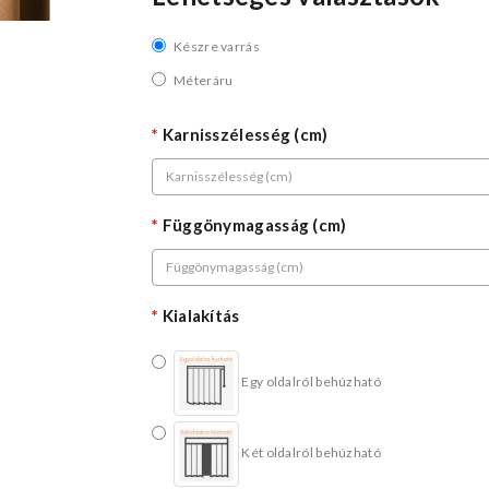
Készre varrás
Méteráru
Karnisszélesség (cm)
Függönymagasság (cm)
Kialakítás
Egy oldalról behúzható
Két oldalról behúzható