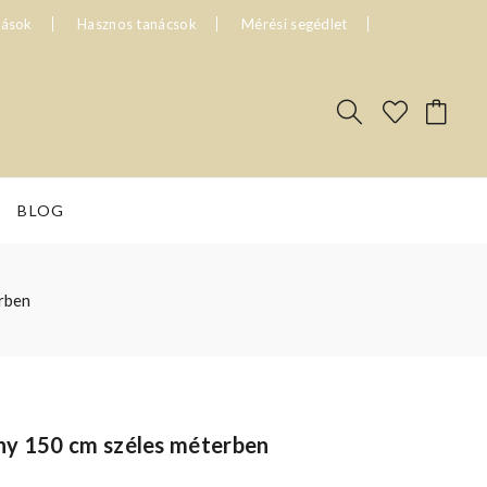
tások
Hasznos tanácsok
Mérési segédlet
BLOG
rben
ny 150 cm széles méterben