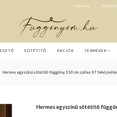
Kapcsolat
Szolgálta
RESZTŐ
SÖTÉTÍTŐ
AKCIÓK
TERMÉKEK
Hermes egyszínű sötétítő függöny 150 cm széles 07 fahéj méte
Hermes egyszínű sötétítő függö