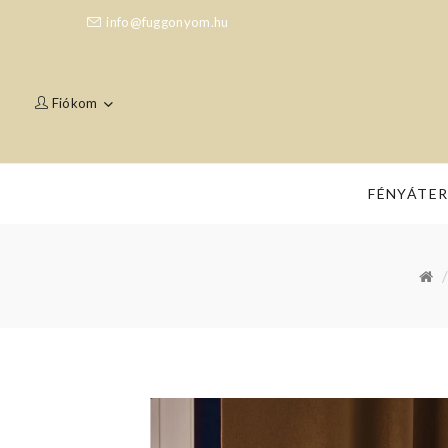
info@fuggonyom.hu
Fiókom
FÉNYÁTE