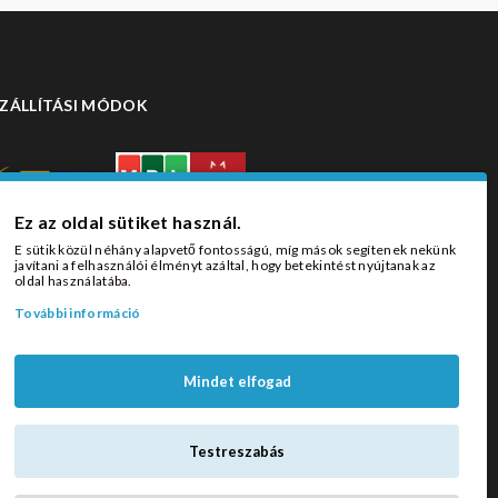
ZÁLLÍTÁSI MÓDOK
Ez az oldal sütiket használ.
E sütik közül néhány alapvető fontosságú, míg mások segítenek nekünk
javítani a felhasználói élményt azáltal, hogy betekintést nyújtanak az
oldal használatába.
További információ
Mindet elfogad
Testreszabás