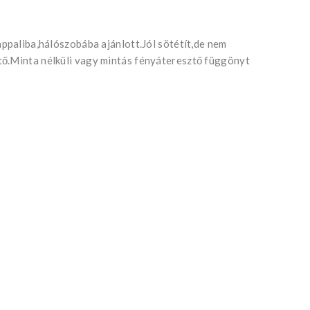
appaliba,hálószobába ajánlott.Jól sötétít,de nem
tő.Minta nélküli vagy mintás fényáteresztő függönyt