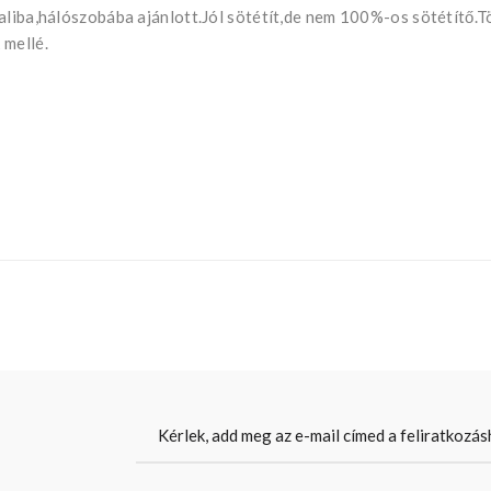
aliba,hálószobába ajánlott.Jól sötétít,de nem 100%-os sötétítő.T
 mellé.