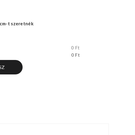
cm-t szeretnék
0 Ft
0 Ft
SZ