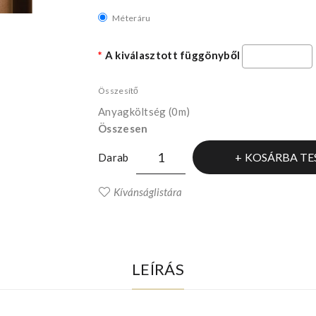
Méteráru
A kiválasztott függönyből
Összesítő
Anyagköltség
(0m)
Összesen
KOSÁRBA TE
Darab
Kívánságlistára
LEÍRÁS