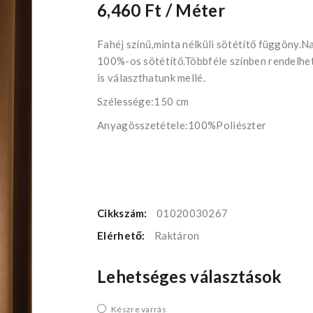
6,460 Ft
/ Méter
Fahéj színű,minta nélküli sötétítő függöny.N
100%-os sötétítő.Többféle színben rendelhe
is választhatunk mellé.
Szélessége:150 cm
Anyagösszetétele:100%Poliészter
Cikkszám:
01020030267
Elérhető:
Raktáron
Lehetséges választások
Készre varrás