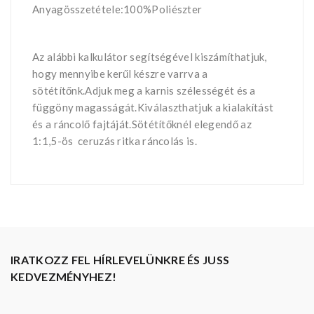
Anyagösszetétele:100%Poliészter
Az alábbi kalkulátor segítségével kiszámíthatjuk,
hogy mennyibe kerűl készre varrva a
sötétítőnk.Adjuk meg a karnis szélességét és a
függöny magasságát.Kiválaszthatjuk a kialakítást
és a ráncolő fajtáját.Sötétítőknél elegendő az
1:1,5-ös ceruzás ritka ráncolás is.
IRATKOZZ FEL HÍRLEVELÜNKRE ÉS JUSS
KEDVEZMÉNYHEZ!