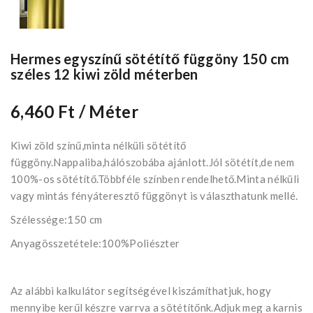
Hermes egyszínű sötétítő függöny 150 cm
széles 12 kiwi zöld méterben
6,460 Ft
/ Méter
Kiwi zöld színű,minta nélküli sötétítő
függöny.Nappaliba,hálószobába ajánlott.Jól sötétít,de nem
100%-os sötétítő.Többféle színben rendelhető.Minta nélküli
vagy mintás fényáteresztő függönyt is választhatunk mellé.
Szélessége:150 cm
Anyagösszetétele:100%Poliészter
Az alábbi kalkulátor segítségével kiszámíthatjuk, hogy
mennyibe kerűl készre varrva a sötétítőnk.Adjuk meg a karnis