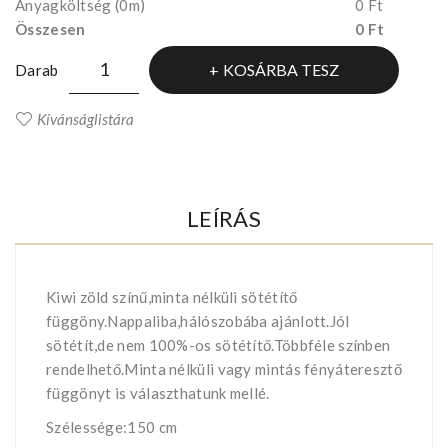
Anyagköltség
(0m)
0 Ft
Összesen
0 Ft
KOSÁRBA TESZ
Darab
Kívánságlistára
LEÍRÁS
Kiwi zöld színű,minta nélküli sötétítő
függöny.Nappaliba,hálószobába ajánlott.Jól
sötétít,de nem 100%-os sötétítő.Többféle színben
rendelhető.Minta nélküli vagy mintás fényáteresztő
függönyt is választhatunk mellé.
Szélessége:150 cm