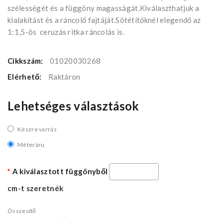
szélességét és a függöny magasságát.Kiválaszthatjuk a
kialakítást és a ráncolő fajtáját.Sötétítőknél elegendő az
1:1,5-ös ceruzás ritka ráncolás is.
Cikkszám:
01020030268
Elérhető:
Raktáron
Lehetséges választások
Készre varrás
Méteráru
A kiválasztott függönyből
cm-t szeretnék
Összesítő