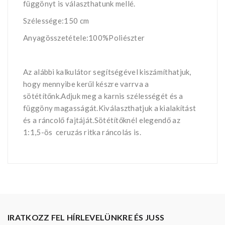
függönyt is választhatunk mellé.
Szélessége:150 cm
Anyagösszetétele:100%Poliészter
Az alábbi kalkulátor segítségével kiszámíthatjuk,
hogy mennyibe kerűl készre varrva a
sötétítőnk.Adjuk meg a karnis szélességét és a
függöny magasságát.Kiválaszthatjuk a kialakítást
és a ráncolő fajtáját.Sötétítőknél elegendő az
1:1,5-ös ceruzás ritka ráncolás is.
IRATKOZZ FEL HÍRLEVELÜNKRE ÉS JUSS