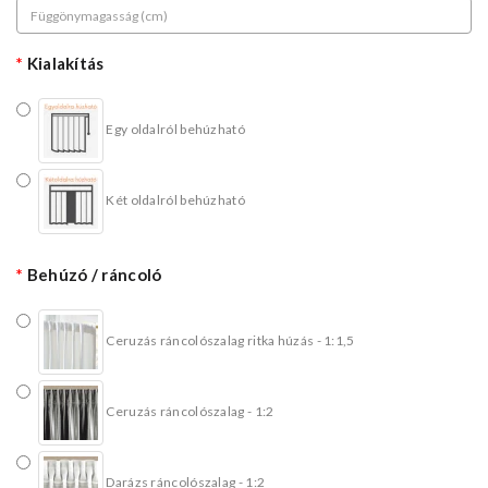
Kialakítás
Egy oldalról behúzható
Két oldalról behúzható
Behúzó / ráncoló
Ceruzás ráncolószalag ritka húzás - 1:1,5
Ceruzás ráncolószalag - 1:2
Darázs ráncolószalag - 1:2