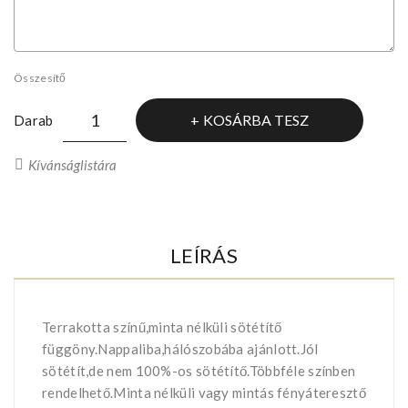
Összesítő
KOSÁRBA TESZ
Darab
Kívánságlistára
LEÍRÁS
Terrakotta színű,minta nélküli sötétítő
függöny.Nappaliba,hálószobába ajánlott.Jól
sötétít,de nem 100%-os sötétítő.Többféle színben
rendelhető.Minta nélküli vagy mintás fényáteresztő