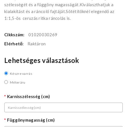
szélességét és a függöny magasságát.Kiválaszthatjuk a
kialakítást és a ráncolő fajtáját.Sötétítőknél elegendő az
1:1,5-ös ceruzás ritka ráncolás is.
Cikkszám:
01020030269
Elérhető:
Raktáron
Lehetséges választások
Készre varrás
Méteráru
Karnisszélesség (cm)
Függönymagasság (cm)