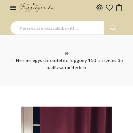
Hermes egyszínű sötétítő függöny 150 cm széles 35
padlizsán méterben