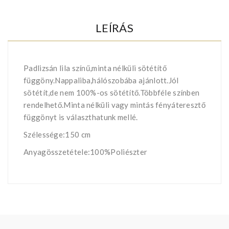
LEÍRÁS
Padlizsán lila színű,minta nélküli sötétítő
függöny.Nappaliba,hálószobába ajánlott.Jól
sötétít,de nem 100%-os sötétítő.Többféle színben
rendelhető.Minta nélküli vagy mintás fényáteresztő
függönyt is választhatunk mellé.
Szélessége:150 cm
Anyagösszetétele:100%Poliészter