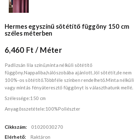
Hermes egyszínű sötétítő függöny 150 cm
széles méterben
6,460 Ft
/ Méter
Padlizsán lila színű,minta nélküli sötétítő
függöny.Nappaliba,hálószobába ajánlott.Jól sötétít,de nem
100%-os sötétítő.Többféle színben rendelhető.Minta nélküli
vagy mintás fényáteresztő függönyt is választhatunk mellé.
Szélessége:150 cm
Anyagösszetétele:100%Poliészter
Cikkszám:
01020030270
Elérhető:
Raktáron