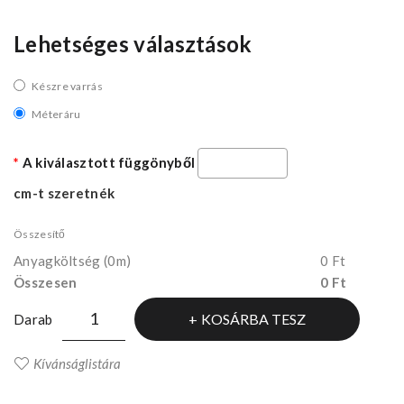
Lehetséges választások
Készre varrás
Méteráru
A kiválasztott függönyből
cm-t szeretnék
Összesítő
Anyagköltség
(0m)
0 Ft
Összesen
0 Ft
KOSÁRBA TESZ
Darab
Kívánságlistára