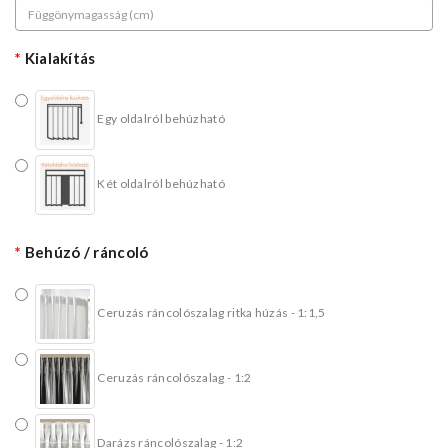
Kialakítás
Egy oldalról behúzható
Két oldalról behúzható
Behúzó / ráncoló
Ceruzás ráncolószalag ritka húzás - 1:1,5
Ceruzás ráncolószalag - 1:2
Darázs ráncolószalag - 1:2