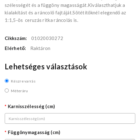
szélességét és a függöny magasságát.Kiválaszthatjuk a
kialakítást és a ráncolő fajtáját.Sötétítőknél elegendő az
1:1,5-ös ceruzás ritka ráncolás is.
Cikkszám:
01020030272
Elérhető:
Raktáron
Lehetséges választások
Készre varrás
Méteráru
Karnisszélesség (cm)
Függönymagasság (cm)