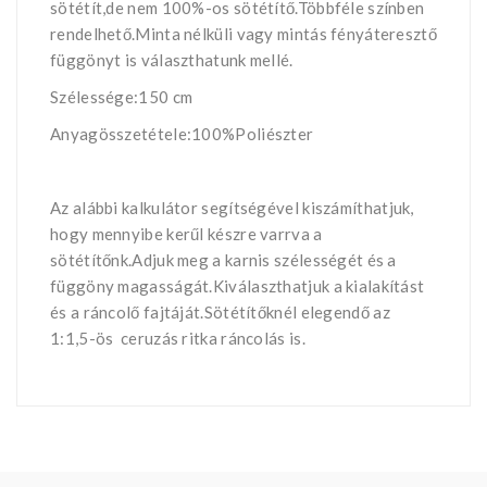
sötétít,de nem 100%-os sötétítő.Többféle színben
rendelhető.Minta nélküli vagy mintás fényáteresztő
függönyt is választhatunk mellé.
Szélessége:150 cm
Anyagösszetétele:100%Poliészter
Az alábbi kalkulátor segítségével kiszámíthatjuk,
hogy mennyibe kerűl készre varrva a
sötétítőnk.Adjuk meg a karnis szélességét és a
függöny magasságát.Kiválaszthatjuk a kialakítást
és a ráncolő fajtáját.Sötétítőknél elegendő az
1:1,5-ös ceruzás ritka ráncolás is.