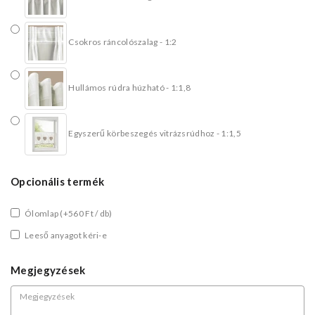
Csokros ráncolószalag - 1:2
Hullámos rúdra húzható - 1:1,8
Egyszerű körbeszegés vitrázsrúdhoz - 1:1,5
Opcionális termék
Ólomlap
(+560 Ft / db)
Leeső anyagot kéri-e
Megjegyzések