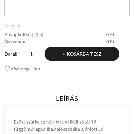
Összesítő
Anyagköltség
(0m)
0 Ft
Összesen
0 Ft
KOSÁRBA TESZ
Darab
Kívánságlistára
LEÍRÁS
Ezüst szürke színű,minta nélküli sötétítő
függöny.Nappaliba,hálószobába ajánlott.Jól