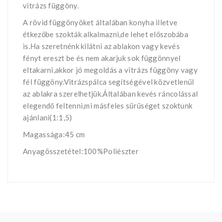
vitrázs függöny.
A rövid függönyöket általában konyha illetve
étkezőbe szokták alkalmazni,de lehet előszobába
is.Ha szeretnénk kilátni az ablakon vagy kevés
fényt ereszt be és nem akarjuk sok függönnyel
eltakarni,akkor jó megoldás a vitrázs függöny vagy
fél függöny.Vitrázspálca segítségével közvetlenűl
az ablakra szerelhetjük.Általában kevés ráncolással
elegendő feltenni,mi másfeles sűrűséget szoktunk
ajánlani(1:1,5)
Magassága:45 cm
Anyagösszetétel:100%Poliészter