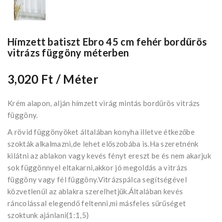
Hímzett batiszt Ebro 45 cm fehér bordűrös
vitrázs függöny méterben
3,020 Ft
/ Méter
Krém alapon, alján hímzett virág mintás bordűrös vitrázs
függöny.
A rövid függönyöket általában konyha illetve étkezőbe
szokták alkalmazni,de lehet előszobába is.Ha szeretnénk
kilátni az ablakon vagy kevés fényt ereszt be és nem akarjuk
sok függönnyel eltakarni,akkor jó megoldás a vitrázs
függöny vagy fél függöny.Vitrázspálca segítségével
közvetlenűl az ablakra szerelhetjük.Általában kevés
ráncolással elegendő feltenni,mi másfeles sűrűséget
szoktunk ajánlani(1:1,5)