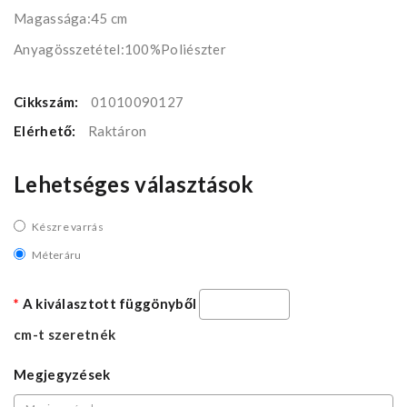
Magassága:45 cm
Anyagösszetétel:100%Poliészter
Cikkszám:
01010090127
Elérhető:
Raktáron
Lehetséges választások
Készre varrás
Méteráru
A kiválasztott függönyből
cm-t szeretnék
Megjegyzések