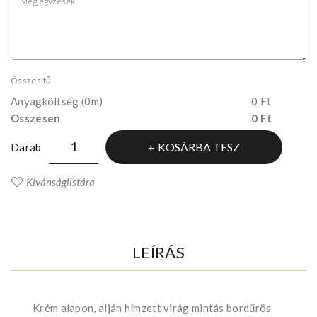
Összesítő
Anyagköltség
(0m)
0 Ft
Összesen
0 Ft
KOSÁRBA TESZ
Darab
Kívánságlistára
LEÍRÁS
Krém alapon, alján hímzett virág mintás bordűrös