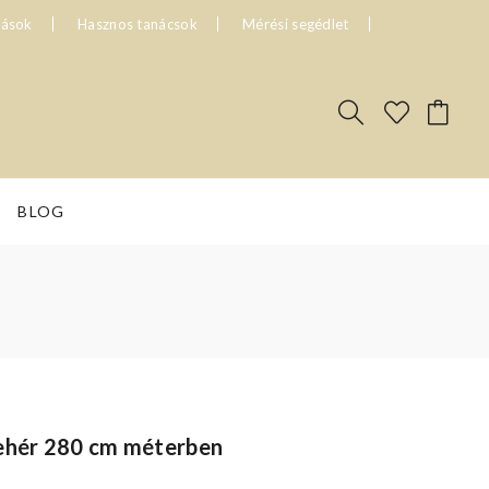
tások
Hasznos tanácsok
Mérési segédlet
BLOG
fehér 280 cm méterben