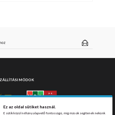
ZÁLLÍTÁSI MÓDOK
Ez az oldal sütiket használ.
E sütik közül néhány alapvető fontosságú, míg mások segítenek nekünk