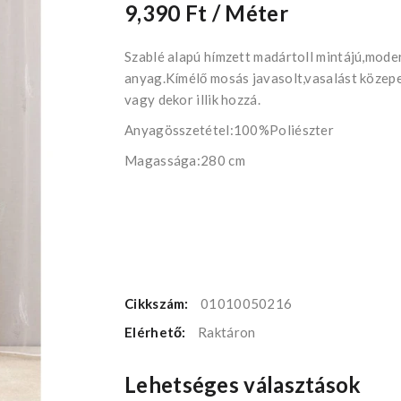
9,390 Ft
/ Méter
Szablé alapú hímzett madártoll mintájú,mode
anyag.Kímélő mosás javasolt,vasalást közepe
vagy dekor illik hozzá.
Anyagösszetétel:100%Poliészter
Magassága:280 cm
Cikkszám:
01010050216
Elérhető:
Raktáron
Lehetséges választások