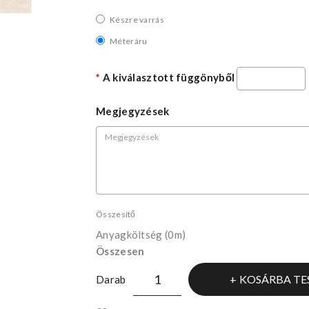
Készre varrás
Méteráru
A kiválasztott függönyből
Megjegyzések
Összesítő
Anyagköltség
(0m)
Összesen
KOSÁRBA TE
Darab