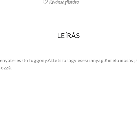
Kívánságlistára
LEÍRÁS
 fényáteresztő függöny.Áttetsző,lágy esésű anyag.Kímélő mosás j
hozzá.