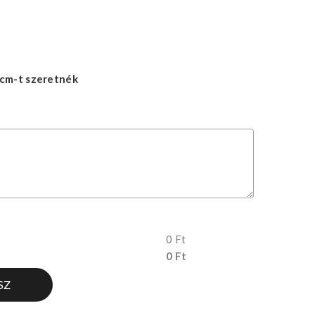
cm-t szeretnék
0 Ft
0 Ft
SZ