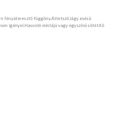
rn fényáteresztő függöny.Áttetsző,lágy esésű
sen igényel.Hasonló mintájú vagy egyszínű sötétítő