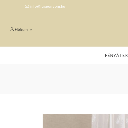
info@fuggonyom.hu
Fiókom
FÉNYÁTE