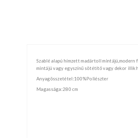
Szablé alapú hímzett madártoll mintájú,modern
mintájú vagy egyszínű sötétítő vagy dekor illik 
Anyagösszetétel:100%Poliészter
Magassága:280 cm