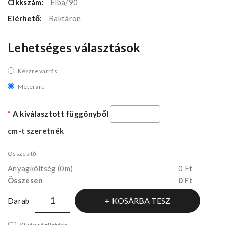
Cikkszám:
Elba/90
Elérhető:
Raktáron
Lehetséges választások
Készre varrás
Méteráru
A kiválasztott függönyből
cm-t szeretnék
Összesítő
Anyagköltség
(0m)
0 Ft
Összesen
0 Ft
KOSÁRBA TESZ
Darab