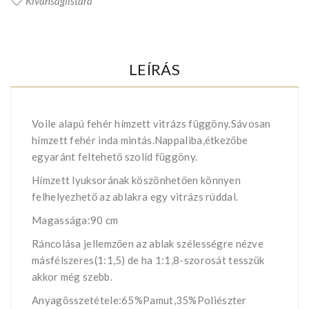
Kívánságlistára
LEÍRÁS
Voile alapú fehér hímzett vitrázs függöny.Sávosan
hímzett fehér inda mintás.Nappaliba,étkezőbe
egyaránt feltehető szolíd függöny.
Hímzett lyuksorának köszönhetően könnyen
felhelyezhető az ablakra egy vitrázs rúddal.
Magassága:90 cm
Ráncolása jellemzően az ablak szélességre nézve
másfélszeres(1:1,5) de ha 1:1,8-szorosát tesszük
akkor még szebb.
Anyagösszetétele:65%Pamut,35%Poliészter