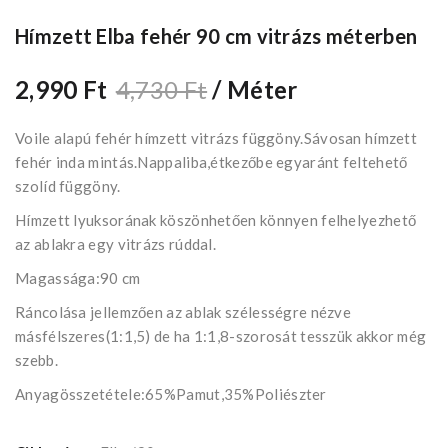
Hímzett Elba fehér 90 cm vitrázs méterben
2,990 Ft
4,730 Ft
/ Méter
Voile alapú fehér hímzett vitrázs függöny.Sávosan hímzett
fehér inda mintás.Nappaliba,étkezőbe egyaránt feltehető
szolíd függöny.
Hímzett lyuksorának köszönhetően könnyen felhelyezhető
az ablakra egy vitrázs rúddal.
Magassága:90 cm
Ráncolása jellemzően az ablak szélességre nézve
másfélszeres(1:1,5) de ha 1:1,8-szorosát tesszük akkor még
szebb.
Anyagösszetétele:65%Pamut,35%Poliészter