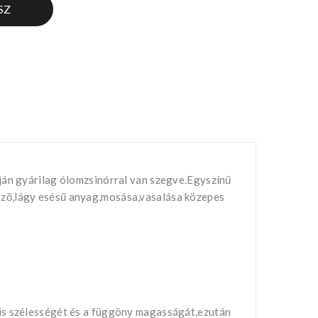
SZ
lján gyárilag ólomzsinórral van szegve.Egyszínű
sző,lágy esésű anyag,mosása,vasalása közepes
nis szélességét és a függöny magasságát,ezután