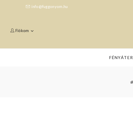
info@fuggonyom.hu
Fiókom
FÉNYÁTE