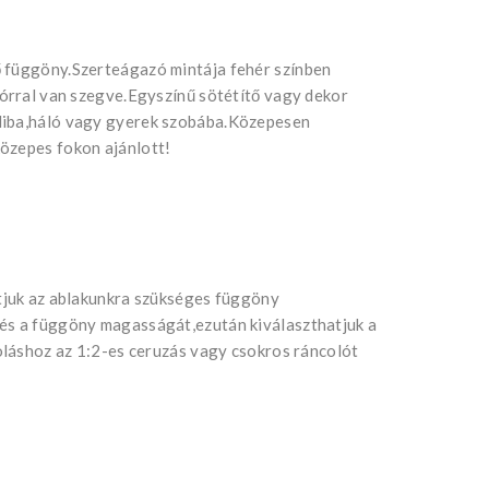
ő függöny.Szerteágazó mintája fehér színben
nórral van szegve.Egyszínű sötétítő vagy dekor
liba,háló vagy gyerek szobába.Közepesen
özepes fokon ajánlott!
atjuk az ablakunkra szükséges függöny
 és a függöny magasságát,ezután kiválaszthatjuk a
coláshoz az 1:2-es ceruzás vagy csokros ráncolót