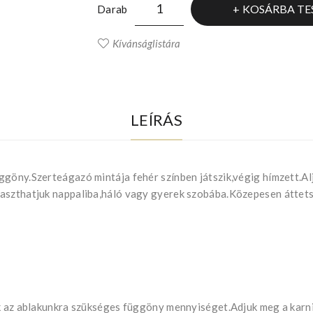
KOSÁRBA TE
Darab
Kívánságlistára
LEÍRÁS
ggöny.Szerteágazó mintája fehér színben játszik,végig hímzett.A
laszthatjuk nappaliba,háló vagy gyerek szobába.Közepesen áttet
uk az ablakunkra szükséges függöny mennyiséget.Adjuk meg a kar