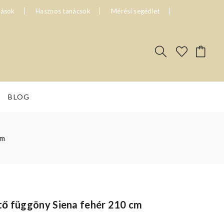
tások
Hasznos tanácsok
Mérési segédlet
BLOG
cm
tő függöny Siena fehér 210 cm