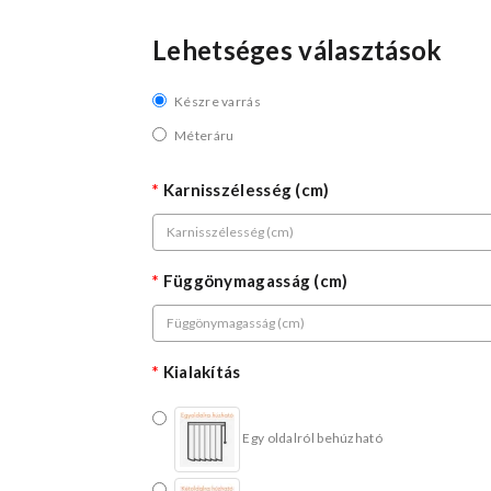
Lehetséges választások
Készre varrás
Méteráru
Karnisszélesség (cm)
Függönymagasság (cm)
Kialakítás
Egy oldalról behúzható