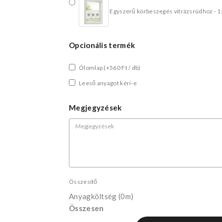
Egyszerű körbeszegés vitrázsrúdhoz - 1
Opcionális termék
Ólomlap
(+560 Ft / db)
Leeső anyagot kéri-e
Megjegyzések
Összesítő
Anyagköltség
(0m)
Összesen