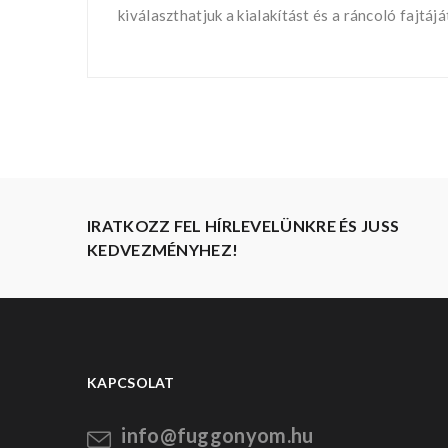
kiválaszthatjuk a kialakítást és a ráncoló fajtá
IRATKOZZ FEL HÍRLEVELÜNKRE ÉS JUSS
KEDVEZMÉNYHEZ!
KAPCSOLAT
info@fuggonyom.hu