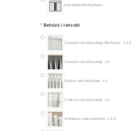
Két oldalról behúzható
Behúzó / ráncoló
Ceruzás ráncolószalag ritka húzás - 1:1,
Ceruzás ráncolószalag - 1:2
Darázs ráncolószalag - 1:2
Csokros ráncolószalag - 1:2
Hullámos rúdra húzható - 1:1,8