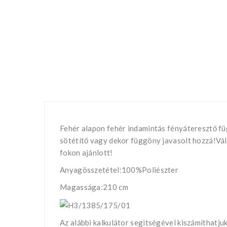
Fehér alapon fehér indamintás fényáteresztő fü
sötétítő vagy dekor függöny javasolt hozzá!Vá
fokon ajánlott!
Anyagösszetétel:100%Poliészter
Magassága:210 cm
Az alábbi kalkulátor segìtségével kiszámíthatj