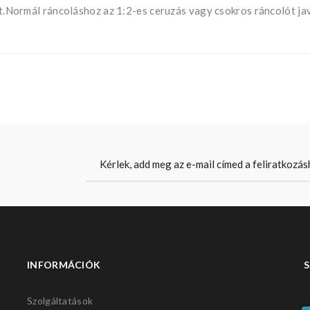
ját.Normál ráncoláshoz az 1:2-es ceruzás vagy csokros ráncolót ja
INFORMÁCIÓK
S
Szolgáltatások