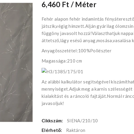
6,460 Ft
/ Méter
Fehér alapon fehér indamintás fényátereszt
játszik,végig hímzett.Alján gyárilag ólomzsi
függöny javasolt hozzá!Választhatjuk nappa
áttetsző,lágy esésű anyag,mosása,vasalása k
Anyagösszetétel:100%Poliészter
Magassága:210 cm
Az alábbi kalkulátor segìtségével kiszámíth
mennyiséget.Adjuk meg a karnis szélességét
kialakítást és a ráncoló fajtáját.Normál rán
javasoljuk!
Cikkszám:
SIENA/210/10
Elérhető:
Raktáron