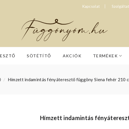
Kapcsolat
Szolgálta
RESZTŐ
SÖTÉTÍTŐ
AKCIÓK
TERMÉKEK
Hímzett indamintás fényáteresztő függöny Siena fehér 210 
Hímzett indamintás fényáteresz