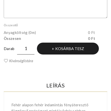
Összesítő
Anyagköltség
(0m)
0 Ft
Összesen
0 Ft
KOSÁRBA TESZ
Darab
Kívánságlistára
LEÍRÁS
Fehér alapon fehér indamintás fényáteresztő
függöny.Szerteágazó mintája fehér színben