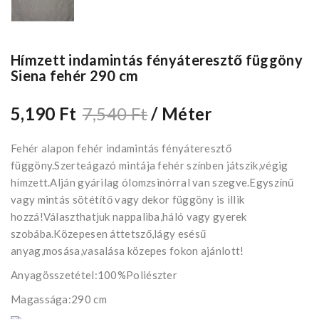
Hímzett indamintás fényáteresztő függöny
Siena fehér 290 cm
5,190 Ft
7,540 Ft
/ Méter
Fehér alapon fehér indamintás fényáteresztő
függöny.Szerteágazó mintája fehér színben játszik,végig
hímzett.Alján gyárilag ólomzsinórral van szegve.Egyszínű
vagy mintás sötétítő vagy dekor függöny is illik
hozzá!Választhatjuk nappaliba,háló vagy gyerek
szobába.Közepesen áttetsző,lágy esésű
anyag,mosása,vasalása közepes fokon ajánlott!
Anyagösszetétel:100%Poliészter
Magassága:290 cm