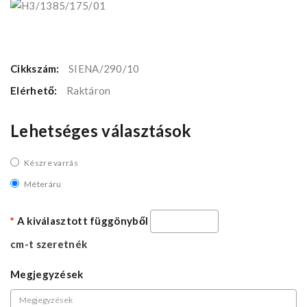
Cikkszám:
SIENA/290/10
Elérhető:
Raktáron
Lehetséges választások
Készre varrás
Méteráru
A kiválasztott függönyből
cm-t szeretnék
Megjegyzések