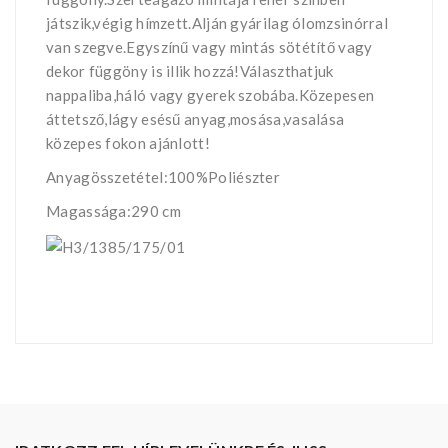
játszik,végig hímzett.Alján gyárilag ólomzsinórral
van szegve.Egyszínű vagy mintás sötétítő vagy
dekor függöny is illik hozzá!Választhatjuk
nappaliba,háló vagy gyerek szobába.Közepesen
áttetsző,lágy esésű anyag,mosása,vasalása
közepes fokon ajánlott!
Anyagösszetétel:100%Poliészter
Magassága:290 cm