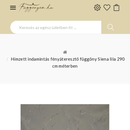
Hímzett indamintás fényáteresztő függöny Siena lila 290
cm méterben