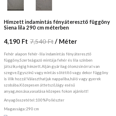
Hímzett indamintás fényáteresztő függöny
Siena lila 290 cm méterben
4,190 Ft
7,540 Ft
/ Méter
Fehér alapon fehér-lila indamintás fényáteresztő
függöny.Szerteágazó mintája fehér és lila színben
játszik,végig hímzett.Alján gyárilag ólomzsinórral van
szegve.Egyszínű vagy mintás sötétítő vagy dekor függöny
is illik hozzá!Választhatjuk nappaliba,háló vagy gyerek
szobába.Közepesen áttetsző,lágy esésű
anyag,mosása,vasalása közepes fokon ajánlott!
Anyagösszetétel:100%Poliészter
Magassága:290 cm