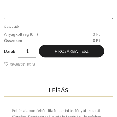
Összesítő
Anyagköltség
(0m)
0 Ft
Összesen
0 Ft
KOSÁRBA TESZ
Darab
Kívánságlistára
LEÍRÁS
Fehér alapon fehér-lila indamintás fényáteresztő
függöny.Szerteágazó mintája fehér és lila színben