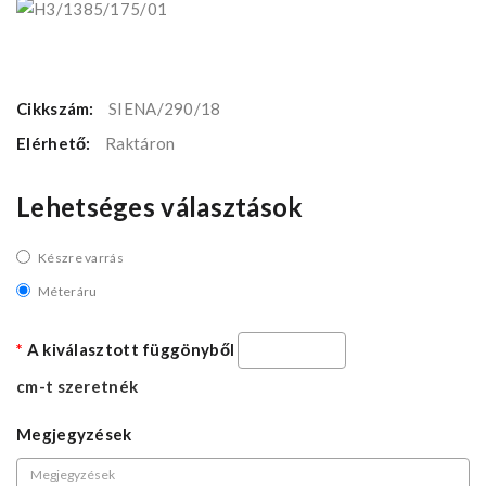
Cikkszám:
SIENA/290/18
Elérhető:
Raktáron
Lehetséges választások
Készre varrás
Méteráru
A kiválasztott függönyből
cm-t szeretnék
Megjegyzések