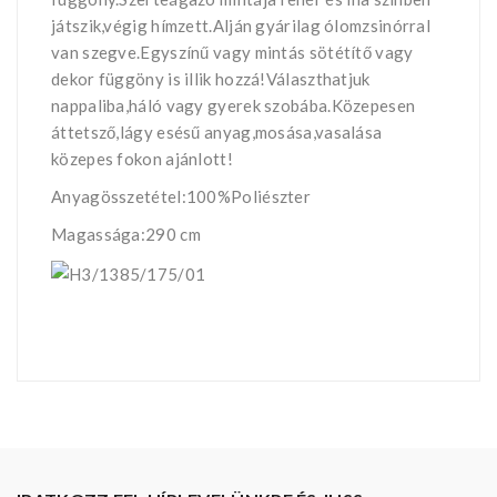
játszik,végig hímzett.Alján gyárilag ólomzsinórral
van szegve.Egyszínű vagy mintás sötétítő vagy
dekor függöny is illik hozzá!Választhatjuk
nappaliba,háló vagy gyerek szobába.Közepesen
áttetsző,lágy esésű anyag,mosása,vasalása
közepes fokon ajánlott!
Anyagösszetétel:100%Poliészter
Magassága:290 cm