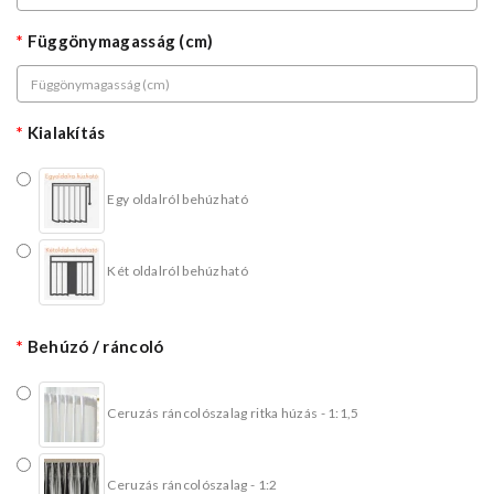
Függönymagasság (cm)
Kialakítás
Egy oldalról behúzható
Két oldalról behúzható
Behúzó / ráncoló
Ceruzás ráncolószalag ritka húzás - 1:1,5
Ceruzás ráncolószalag - 1:2