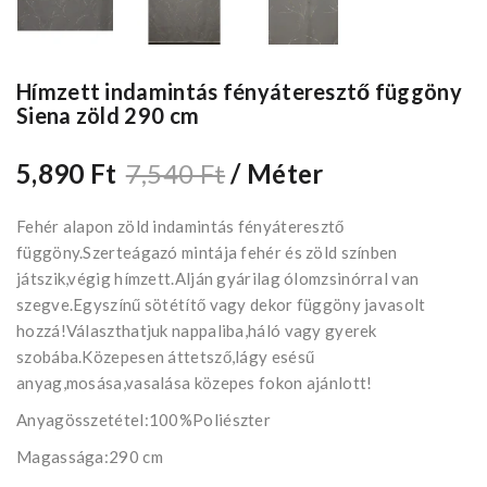
Hímzett indamintás fényáteresztő függöny
Siena zöld 290 cm
5,890 Ft
7,540 Ft
/ Méter
Fehér alapon zöld indamintás fényáteresztő
függöny.Szerteágazó mintája fehér és zöld színben
játszik,végig hímzett.Alján gyárilag ólomzsinórral van
szegve.Egyszínű sötétítő vagy dekor függöny javasolt
hozzá!Választhatjuk nappaliba,háló vagy gyerek
szobába.Közepesen áttetsző,lágy esésű
anyag,mosása,vasalása közepes fokon ajánlott!
Anyagösszetétel:100%Poliészter
Magassága:290 cm