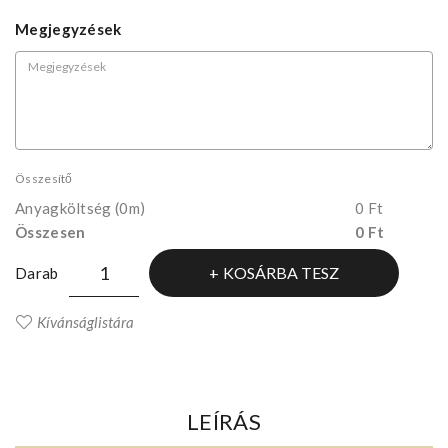
Megjegyzések
Összesítő
Anyagköltség
(0m)
0 Ft
Összesen
0 Ft
KOSÁRBA TESZ
Darab
Kívánságlistára
LEÍRÁS