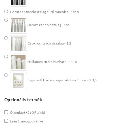
Ceruzás ráncolószalag sürű ráncolás - 1:2,5
Darázs ráncolószalag - 1:2
Csokros ráncolószalag - 1:2
Hullámos rúdra húzható - 1:1,8
Egyszerű körbeszegés vitrázsrúdhoz - 1:1,5
Opcionális termék
Ólomlap
(+560 Ft / db)
Leeső anyagot kéri-e