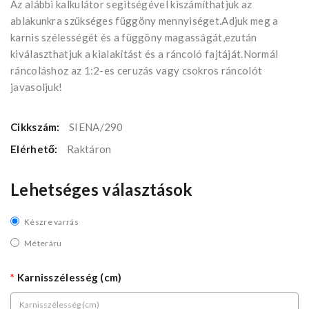
Az alábbi kalkulátor segìtségével kiszámíthatjuk az
ablakunkra szükséges függöny mennyiséget.Adjuk meg a
karnis szélességét és a függöny magasságát,ezután
kiválaszthatjuk a kialakítást és a ráncoló fajtáját.Normál
ráncoláshoz az 1:2-es ceruzás vagy csokros ráncolót
javasoljuk!
Cikkszám:
SIENA/290
Elérhető:
Raktáron
Lehetséges választások
Készre varrás
Méteráru
Karnisszélesség (cm)