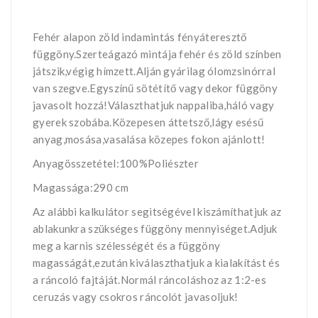
Fehér alapon zöld indamintás fényáteresztő
függöny.Szerteágazó mintája fehér és zöld színben
játszik,végig hímzett.Alján gyárilag ólomzsinórral
van szegve.Egyszínű sötétítő vagy dekor függöny
javasolt hozzá!Választhatjuk nappaliba,háló vagy
gyerek szobába.Közepesen áttetsző,lágy esésű
anyag,mosása,vasalása közepes fokon ajánlott!
Anyagösszetétel:100%Poliészter
Magassága:290 cm
Az alábbi kalkulátor segìtségével kiszámíthatjuk az
ablakunkra szükséges függöny mennyiséget.Adjuk
meg a karnis szélességét és a függöny
magasságát,ezután kiválaszthatjuk a kialakítást és
a ráncoló fajtáját.Normál ráncoláshoz az 1:2-es
ceruzás vagy csokros ráncolót javasoljuk!