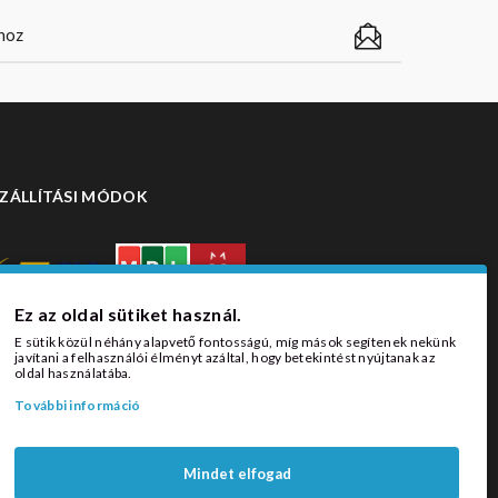
ZÁLLÍTÁSI MÓDOK
Ez az oldal sütiket használ.
E sütik közül néhány alapvető fontosságú, míg mások segítenek nekünk
javítani a felhasználói élményt azáltal, hogy betekintést nyújtanak az
oldal használatába.
További információ
Mindet elfogad