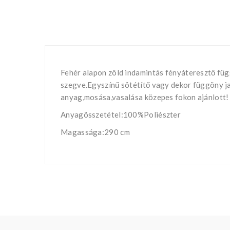
Fehér alapon zöld indamintás fényáteresztő függ
szegve.Egyszínű sötétítő vagy dekor függöny j
anyag,mosása,vasalása közepes fokon ajánlott!
Anyagösszetétel:100%Poliészter
Magassága:290 cm