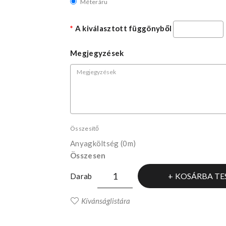
Méteráru
A kiválasztott függönyből
Megjegyzések
Összesítő
Anyagköltség
(0m)
Összesen
KOSÁRBA TE
Darab
Kívánságlistára