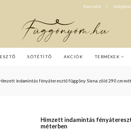
Kapcsolat
Szolgálta
RESZTŐ
SÖTÉTÍTŐ
AKCIÓK
TERMÉKEK
Hímzett indamintás fényáteresztő függöny Siena zöld 290 cm mé
Hímzett indamintás fényáteresz
méterben