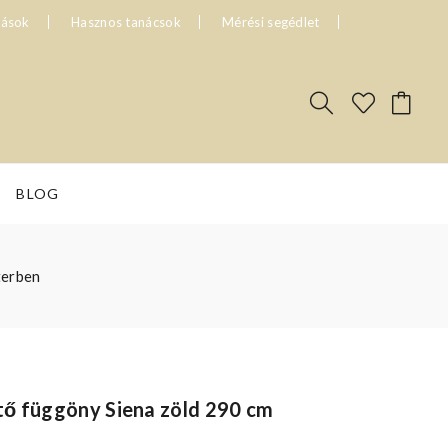
tások
Hasznos tanácsok
Mérési segédlet
BLOG
terben
tő függöny Siena zöld 290 cm