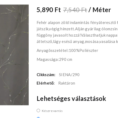
5,890 Ft
7,540 Ft
/ Méter
Fehér alapon zöld indamintás fényáteresztő 
játszik,végig hímzett.Alján gyárilag ólomzsi
függöny javasolt hozzá!Választhatjuk nappa
áttetsző,lágy esésű anyag,mosása,vasalása k
Anyagösszetétel:100%Poliészter
Magassága:290 cm
Cikkszám:
SIENA/290
Elérhető:
Raktáron
Lehetséges választások
Készre varrás