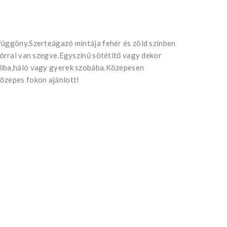
függöny.Szerteágazó mintája fehér és zöld színben
nórral van szegve.Egyszínű sötétítő vagy dekor
liba,háló vagy gyerek szobába.Közepesen
özepes fokon ajánlott!