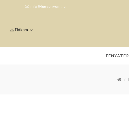
info@fuggonyom.hu
Fiókom
FÉNYÁTE