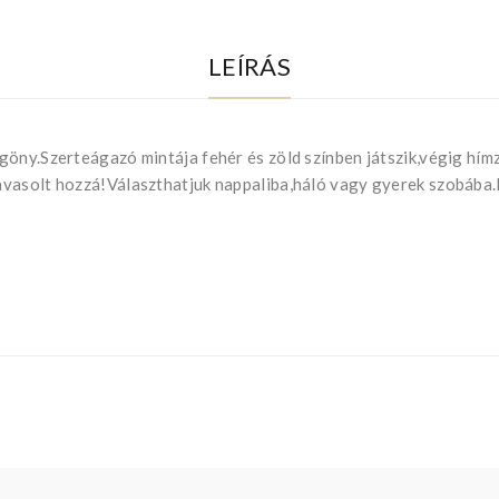
LEÍRÁS
öny.Szerteágazó mintája fehér és zöld színben játszik,végig hímz
avasolt hozzá!Választhatjuk nappaliba,háló vagy gyerek szobába