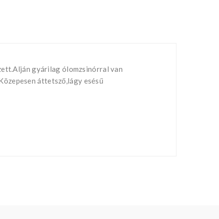
ett.Alján gyárilag ólomzsinórral van
.Közepesen áttetsző,lágy esésű