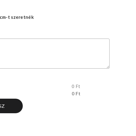
cm-t szeretnék
0 Ft
0 Ft
SZ