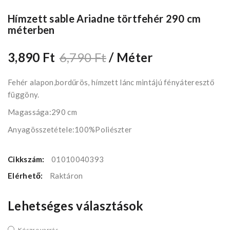
Hímzett sable Ariadne törtfehér 290 cm
méterben
3,890 Ft
6,790 Ft
/ Méter
Fehér alapon,bordűrös, hímzett lánc mintájú fényáteresztő
függöny.
Magassága:290 cm
Anyagösszetétele:100%Poliészter
Cikkszám:
01010040393
Elérhető:
Raktáron
Lehetséges választások
Készre varrás