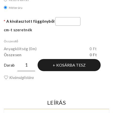
Méteráru
A kiválasztott függönyből
cm-t szeretnék
Összesítő
Anyagköltség
(0m)
0 Ft
Összesen
0 Ft
KOSÁRBA TESZ
Darab
Kívánságlistára
LEÍRÁS