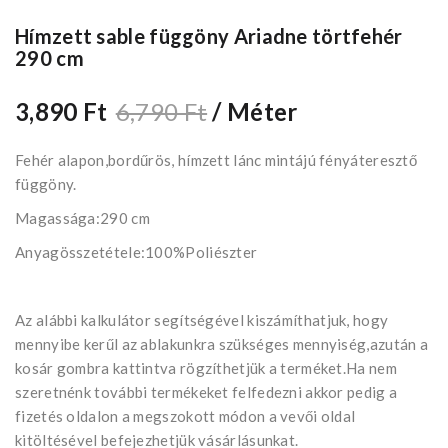
Hímzett sable függöny Ariadne törtfehér
290 cm
3,890 Ft
6,790 Ft
/ Méter
Fehér alapon,bordűrös, hímzett lánc mintájú fényáteresztő
függöny.
Magassága:290 cm
Anyagösszetétele:100%Poliészter
Az alábbi kalkulátor segítségével kiszámíthatjuk, hogy
mennyibe kerűl az ablakunkra szükséges mennyiség,azután a
kosár gombra kattintva rögzíthetjük a terméket.Ha nem
szeretnénk további termékeket felfedezni akkor pedig a
fizetés oldalon a megszokott módon a vevői oldal
kitöltésével befejezhetjük vásárlásunkat.