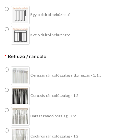
Egy oldalról behúzható
Két oldalról behúzható
Behúzó / ráncoló
Ceruzás ráncolószalag ritka húzás - 1:1,5
Ceruzás ráncolószalag - 1:2
Darázs ráncolószalag - 1:2
Csokros ráncolószalag - 1:2