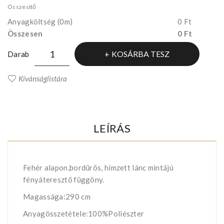
Összesítő
Anyagköltség
(0m)
0 Ft
Összesen
0 Ft
KOSÁRBA TESZ
Darab
Kívánságlistára
LEÍRÁS
Fehér alapon,bordűrös, hímzett lánc mintájú
fényáteresztő függöny.
Magassága:290 cm
Anyagösszetétele:100%Poliészter