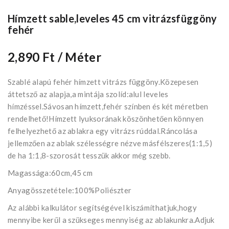
Hímzett sable,leveles 45 cm vitrázsfüggöny
fehér
2,890 Ft
/ Méter
Szablé alapú fehér hímzett vitrázs függöny.Közepesen
áttetsző az alapja,a mintája szolíd:alul leveles
hímzéssel.Sávosan hímzett,fehér színben és két méretben
rendelhető!Hímzett lyuksorának köszönhetően könnyen
felhelyezhető az ablakra egy vitrázs rúddal.Ráncolása
jellemzően az ablak szélességre nézve másfélszeres(1:1,5)
de ha 1:1,8-szorosát tesszük akkor még szebb.
Magassága:60cm,45 cm
Anyagösszetétele:100%Poliészter
Az alábbi kalkulátor segítségével kiszámíthatjuk,hogy
mennyibe kerűl a szükseges mennyiség az ablakunkra.Adjuk