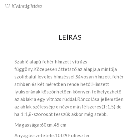
Kívánságlistára
LEÍRÁS
Szablé alapú fehér hímzett vitrázs
függöny.Közepesen áttetsző az alapja,a mintája
szolíd:alul leveles hímzéssel.Sávosan hímzett,fehér
színben és két méretben rendelhető!Hímzett
lyuksorának köszönhetően könnyen felhelyezhető
az ablakra egy vitrázs rúddal.Ráncolása jellemzően
az ablak szélességre nézve másfélszeres(1:1,5) de
ha 1:1,8-szorosát tesszük akkor még szebb.
Magassága:60cm,45 cm
Anyagösszetétele:100%Poliészter