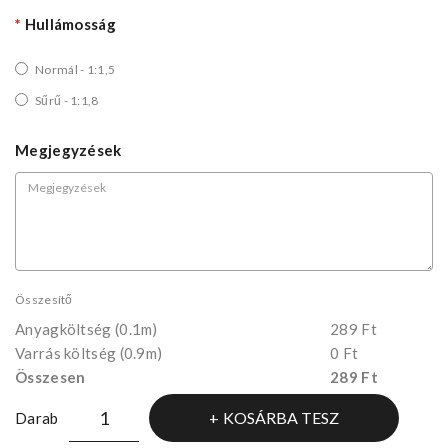
Hullámosság
Normál - 1:1,5
Sűrű - 1:1,8
Megjegyzések
Összesítő
Anyagköltség
(0.1m)
289 Ft
Varrás költség (0.9m)
0 Ft
Összesen
289 Ft
KOSÁRBA TESZ
Darab