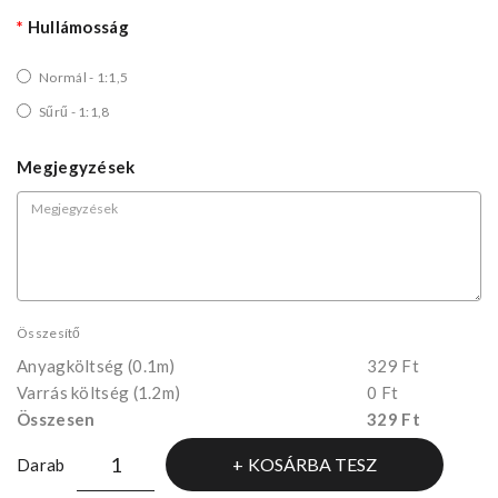
Hullámosság
Normál - 1:1,5
Sűrű - 1:1,8
Megjegyzések
Összesítő
Anyagköltség
(0.1m)
329 Ft
Varrás költség (1.2m)
0 Ft
Összesen
329 Ft
KOSÁRBA TESZ
Darab