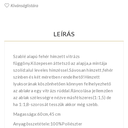
Kívánságlistára
LEÍRÁS
Szablé alapú fehér hímzett vitrázs
függöny.Közepesen áttetsző az alapja,a mintája
szolíd:alul leveles hímzéssel.Sávosan hímzett,fehér
színben és két méretben rendelhető!Hímzett
lyuksorának köszönhetően könnyen felhelyezhető
az ablakra egy vitrázs rúddal.Ráncolása jellemzően
az ablak szélességre nézve másfélszeres(1:1,5) de
ha 1:1,8-szorosát tesszük akkor még szebb.
Magassága:60cm,45 cm
Anyagösszetétele:100%Poliészter