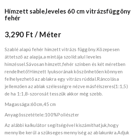
Hímzett sable,leveles 60 cm vitrázsfüggöny
fehér
3,290 Ft
/ Méter
Szablé alapú fehér hímzett vitrázs függöny.Közepesen
áttetsző az alapja,a mintája szolíd:alul leveles
hímzéssel.Sávosan hímzett,fehér színben és két méretben
rendelhető!Hímzett lyuksorának köszönhetően könnyen
felhelyezhető az ablakra egy vitrázs rúddal.Ráncolása
jellemzően az ablak szélességre nézve másfélszeres(1:1,5)
de ha 1:1,8-szorosát tesszük akkor még szebb.
Magassága:60cm,45 cm
Anyagösszetétele:100%Poliészter
Az alábbi kalkulátor segítségével kiszámíthatjuk,hogy
mennyibe kerűl a szükseges mennyiség az ablakunkra.Adjuk