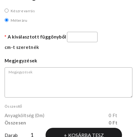
Készre varrás
Méteráru
A kiválasztott függönyből
cm-t szeretnék
Megjegyzések
Összesítő
Anyagköltség
(0m)
0 Ft
Összesen
0 Ft
KOSÁRBA TESZ
Darab