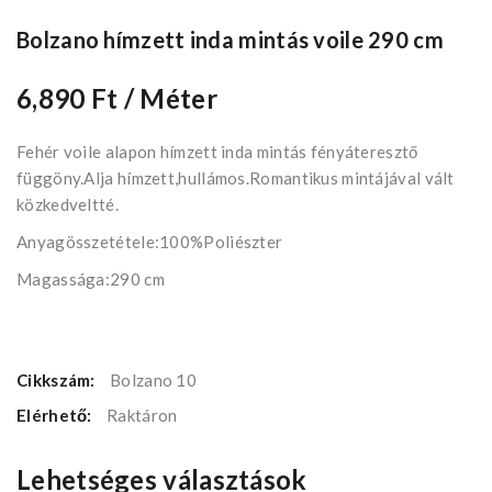
Bolzano hímzett inda mintás voile 290 cm
6,890 Ft
/ Méter
Fehér voile alapon hímzett inda mintás fényáteresztő
függöny.Alja hímzett,hullámos.Romantikus mintájával vált
közkedveltté.
Anyagösszetétele:100%Poliészter
Magassága:290 cm
Cikkszám:
Bolzano 10
Elérhető:
Raktáron
Lehetséges választások