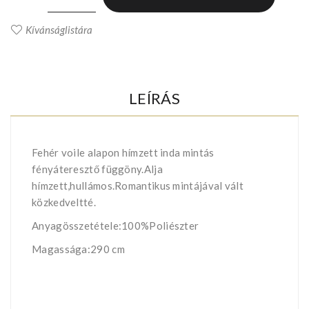
Kívánságlistára
LEÍRÁS
Fehér voile alapon hímzett inda mintás
fényáteresztő függöny.Alja
hímzett,hullámos.Romantikus mintájával vált
közkedveltté.
Anyagösszetétele:100%Poliészter
Magassága:290 cm