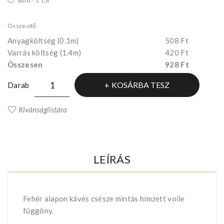
Sűrű - 1:1,8
Összesítő
Anyagköltség
(0.1m)
508 Ft
Varrás költség (1.4m)
420 Ft
Összesen
928 Ft
KOSÁRBA TESZ
Darab
Kívánságlistára
LEÍRÁS
Fehér alapon kávés csésze mintás hímzett voile
függöny.