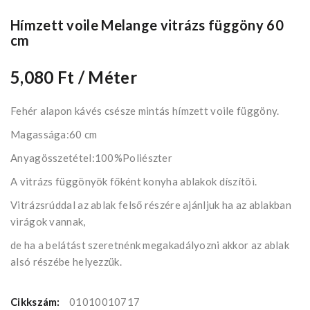
Hímzett voile Melange vitrázs függöny 60
cm
5,080 Ft
/ Méter
Fehér alapon kávés csésze mintás hímzett voile függöny.
Magassága:60 cm
Anyagösszetétel:100%Poliészter
A vitrázs függönyök főként konyha ablakok díszítöi.
Vitrázsrúddal az ablak felső részére ajánljuk ha az ablakban
virágok vannak,
de ha a belátást szeretnénk megakadályozni akkor az ablak
alsó részébe helyezzük.
Cikkszám:
01010010717