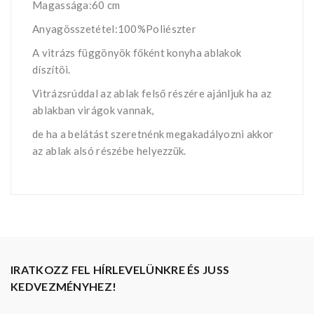
Magassága:60 cm
Anyagösszetétel:100%Poliészter
A vitrázs függönyök főként konyha ablakok
díszítöi.
Vitrázsrúddal az ablak felső részére ajánljuk ha az
ablakban virágok vannak,
de ha a belátást szeretnénk megakadályozni akkor
az ablak alsó részébe helyezzük.
IRATKOZZ FEL HÍRLEVELÜNKRE ÉS JUSS
KEDVEZMÉNYHEZ!