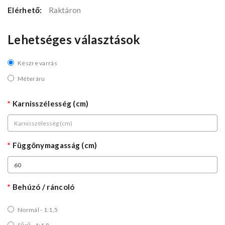
Elérhető:
Raktáron
Lehetséges választások
Készre varrás
Méteráru
Karnisszélesség (cm)
Függönymagasság (cm)
Behúzó / ráncoló
Normál - 1:1,5